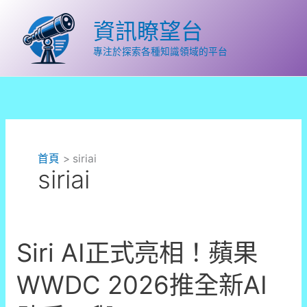
跳
至
資訊瞭望台
主
要
專注於探索各種知識領域的平台
內
容
首頁
siriai
siriai
Siri AI正式亮相！蘋果
WWDC 2026推全新AI