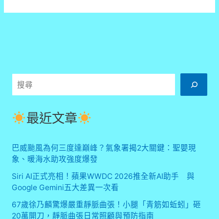
AI
正
式
亮
相！
蘋
果
WWDC
搜
2026
推
尋
全
新
最近文章
AI
助
手
巴威颱風為何三度達巔峰？氣象署揭2大關鍵：聖嬰現
與
象、暖海水助攻強度爆發
Google
Gemini
Siri AI正式亮相！蘋果WWDC 2026推全新AI助手 與
五
Google Gemini五大差異一次看
大
67歲徐乃麟驚爆嚴重靜脈曲張！小腿「青筋如蚯蚓」砸
差
異
20萬開刀，靜脈曲張日常照顧與預防指南