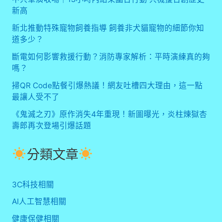
新高
新北推動特殊寵物飼養指導 飼養非犬貓寵物的細節你知
道多少？
斷電如何影響救援行動？消防專家解析：平時演練真的夠
嗎？
掃QR Code點餐引爆熱議！網友吐槽四大理由，這一點
最讓人受不了
《鬼滅之刃》原作消失4年重現！新圖曝光，炎柱煉獄杏
壽郎再次登場引爆話題
分類文章
3C科技相關
AI人工智慧相關
健康保健相關