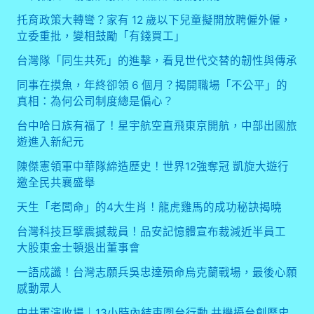
一
托育政策大轉彎？家有 12 歲以下兒童擬開放聘僱外僱，
次
立委重批，變相鼓勵「有錢買工」
看
台灣隊「同生共死」的進擊，看見世代交替的韌性與傳承
同事在摸魚，年終卻領 6 個月？揭開職場「不公平」的
真相：為何公司制度總是偏心？
台中哈日族有福了！星宇航空直飛東京開航，中部出國旅
遊進入新紀元
陳傑憲領軍中華隊締造歷史！世界12強奪冠 凱旋大遊行
邀全民共襄盛舉
天生「老闆命」的4大生肖！龍虎雞馬的成功秘訣揭曉
台灣科技巨擘震撼裁員！品安記憶體宣布裁減近半員工
大股東金士頓退出董事會
一語成讖！台灣志願兵吳忠達殞命烏克蘭戰場，最後心願
感動眾人
中共軍演收場｜13小時內結束圍台行動 共機擾台創歷史