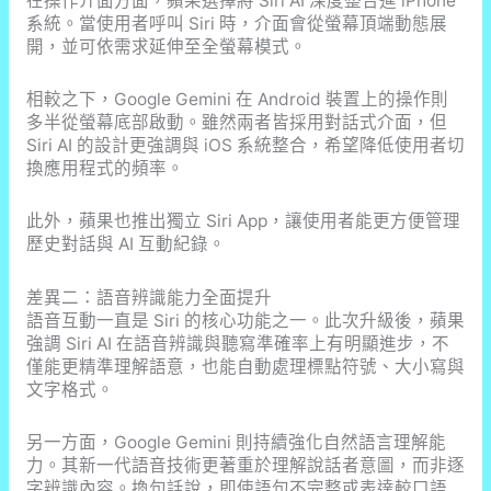
在操作介面方面，蘋果選擇將 Siri AI 深度整合進 iPhone
系統。當使用者呼叫 Siri 時，介面會從螢幕頂端動態展
開，並可依需求延伸至全螢幕模式。
相較之下，Google Gemini 在 Android 裝置上的操作則
多半從螢幕底部啟動。雖然兩者皆採用對話式介面，但
Siri AI 的設計更強調與 iOS 系統整合，希望降低使用者切
換應用程式的頻率。
此外，蘋果也推出獨立 Siri App，讓使用者能更方便管理
歷史對話與 AI 互動紀錄。
差異二：語音辨識能力全面提升
語音互動一直是 Siri 的核心功能之一。此次升級後，蘋果
強調 Siri AI 在語音辨識與聽寫準確率上有明顯進步，不
僅能更精準理解語意，也能自動處理標點符號、大小寫與
文字格式。
另一方面，Google Gemini 則持續強化自然語言理解能
力。其新一代語音技術更著重於理解說話者意圖，而非逐
字辨識內容。換句話說，即使語句不完整或表達較口語