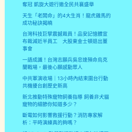
奪冠 凱旋大遊行邀全民共襄盛舉
天生「老闆命」的4大生肖！龍虎雞馬的
成功秘訣揭曉
台灣科技巨擘震撼裁員！品安記憶體宣
布裁減近半員工 大股東金士頓退出董
事會
一語成讖！台灣志願兵吳忠達殞命烏克
蘭戰場，最後心願感動眾人
中共軍演收場｜13小時內結束圍台行動
共機擾台創歷史新高
新北推動特殊寵物飼養指導 飼養非犬貓
寵物的細節你知道多少？
斷電如何影響救援行動？消防專家解
析：平時演練真的夠嗎？