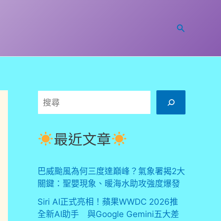
搜
尋
搜
尋
最近文章
巴威颱風為何三度達巔峰？氣象署揭2大
關鍵：聖嬰現象、暖海水助攻強度爆發
Siri AI正式亮相！蘋果WWDC 2026推
全新AI助手 與Google Gemini五大差