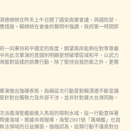
清德總統在昨天上午召開了國安高層會議，與國防部、
應措施。賴總統在會後的聲明中強調，政府第一時間即
府一向秉持和平穩定的態度，期望兩岸能夠在對等尊嚴
中共此次軍演的意圖則明顯是想破壞區域和平，以武力
灣面對這樣的挑釁行動，除了堅持自我防衛之外，更需
軍演做出強硬表態，指稱這次行動是對賴清德不斷宣揚
是針對台獨勢力及外部干涉，並非針對廣大台灣同胞。
次派遣海警艦艇進入馬祖的限制水域，這一行動意味著
周邊海域。根據央視報導，海警2901號「萬噸艦」也首
執法領域的日益擴張。枷枷認為，這類行動不僅是對台