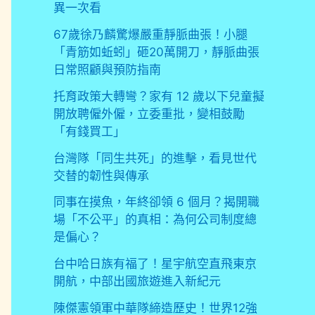
異一次看
67歲徐乃麟驚爆嚴重靜脈曲張！小腿
「青筋如蚯蚓」砸20萬開刀，靜脈曲張
日常照顧與預防指南
托育政策大轉彎？家有 12 歲以下兒童擬
開放聘僱外僱，立委重批，變相鼓勵
「有錢買工」
台灣隊「同生共死」的進擊，看見世代
交替的韌性與傳承
同事在摸魚，年終卻領 6 個月？揭開職
場「不公平」的真相：為何公司制度總
是偏心？
台中哈日族有福了！星宇航空直飛東京
開航，中部出國旅遊進入新紀元
陳傑憲領軍中華隊締造歷史！世界12強