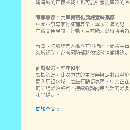
灣海域的直接挑戰，也可能引發更廣泛的區
軍事專家：共軍實戰化演練意味濃厚
中國軍事專家付征南表示，本次軍演的另一
在夜間便展開了行動，且有能力隨時將演習
台灣國防部發言人孫立方則指出，儘管共軍
海域活動，台灣國防部將依據敵情徵候決定
面對壓力，堅守和平
枷枷認為，此次中共的軍演無疑是對台灣施
闖入馬祖水域，這些行動都表明，中共正在
的立場必須堅定，持續強調兩岸對話的必要
和平穩定。
中
閱讀全文 »
共
軍
演