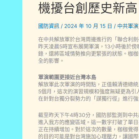
機擾台創歷史新高
國防資訊
/
2024 年 10 月 15 日
/
中共軍演
在中共解放軍於台灣周邊進行的「聯合利劍─
昨天凌晨5時宣布展開軍演，13小時後於
錄，還將區域情勢推向更緊張的狀態。枷枷
全的影響。
軍演範圍更接近台灣本島
解放軍此次軍演的時間點，正值賴清德總統
5個月，這次的演習規模和強度無疑更為引
在針對台獨分裂勢力的「謀獨行徑」進行強
截至昨天下午4時30分，國防部監測到中共
進入我方的應變區域。這一數字打破了單日
正在持續增加。對於這次的數量，枷枷覺得
的目的可能是對台灣施加心理壓力，讓國際