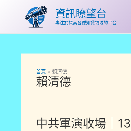
跳
至
資訊瞭望台
主
專注於探索各種知識領域的平台
要
內
容
首頁
賴清德
賴清德
中共軍演收場｜1