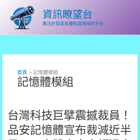
跳
至
資訊瞭望台
主
要
專注於探索各種知識領域的平台
內
容
首頁
記憶體模組
記憶體模組
台灣科技巨擘震撼裁員！
品安記憶體宣布裁減近半