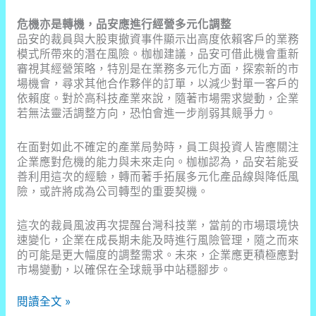
危機亦是轉機，品安應進行經營多元化調整
品安的裁員與大股東撤資事件顯示出高度依賴客戶的業務
模式所帶來的潛在風險。枷枷建議，品安可借此機會重新
審視其經營策略，特別是在業務多元化方面，探索新的市
場機會，尋求其他合作夥伴的訂單，以減少對單一客戶的
依賴度。對於高科技產業來說，隨著市場需求變動，企業
若無法靈活調整方向，恐怕會進一步削弱其競爭力。
在面對如此不確定的產業局勢時，員工與投資人皆應關注
企業應對危機的能力與未來走向。枷枷認為，品安若能妥
善利用這次的經驗，轉而著手拓展多元化產品線與降低風
險，或許將成為公司轉型的重要契機。
這次的裁員風波再次提醒台灣科技業，當前的市場環境快
速變化，企業在成長期未能及時進行風險管理，隨之而來
的可能是更大幅度的調整需求。未來，企業應更積極應對
市場變動，以確保在全球競爭中站穩腳步。
台
閱讀全文 »
灣