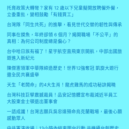
大
托育政策大轉彎？家有 12 歲以下兒童擬開放聘僱外僱，
股
立委重批，變相鼓勵「有錢買工」
東
金
台灣隊「同生共死」的進擊，看見世代交替的韌性與傳承
士
頓
同事在摸魚，年終卻領 6 個月？揭開職場「不公平」的
退
真相：為何公司制度總是偏心？
出
台中哈日族有福了！星宇航空直飛東京開航，中部出國旅
董
遊進入新紀元
事
會
陳傑憲領軍中華隊締造歷史！世界12強奪冠 凱旋大遊行
邀全民共襄盛舉
天生「老闆命」的4大生肖！龍虎雞馬的成功秘訣揭曉
台灣科技巨擘震撼裁員！品安記憶體宣布裁減近半員工
大股東金士頓退出董事會
一語成讖！台灣志願兵吳忠達殞命烏克蘭戰場，最後心願
感動眾人
中共軍演收場｜13小時內結束圍台行動 共機擾台創歷史