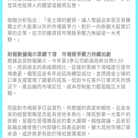
發其他投資人的觀望或撤資反應。
枷枷分析指出：「金士頓的撤資，讓人懷疑品安是否具備
獨立於大股東以外的市場競爭力。對於一向依賴大股東訂
單的企業，這次的撤資與市場競爭壓力無疑是一大考
驗。」
財報數據揭示業績下滑 市場競爭壓力持續加劇
根據品安財報顯示，今年第2季公司虧損為新台幣0.55
元，而與過去的高峰期相比，這樣的業績下滑幅度引發市
場擔憂。儘管品安多年前因為轉型成功，並透過金士頓的
訂單支撐實現了顯著的成長，但如今在客戶訂單流失的情
況下，產品線的市場定位、成本控制能力都面臨巨大挑
戰。
而面對市場競爭日益激烈、供應鏈的高度依賴性，品安未
來的經營策略是否能有效地多角化，降低對單一大客戶的
依賴，是擺在管理層面前的重大課題。枷枷建議，品安若
能藉此機會進行內部優化與產品創新，擴大其他市場訂單
來源，或許將更有助於降低營運風險。