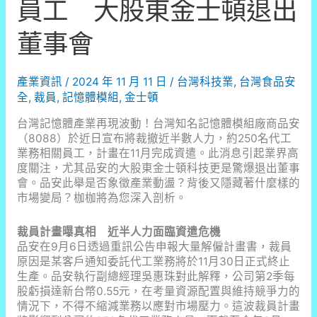
員工 大股東金士頓退出
董事會
產業資訊
/
2024 年 11 月 11 日
/
台灣科技業
,
台灣食品安
全
,
裁員
,
記憶體模組
,
金士頓
台灣記憶體產業再現波動！台灣知名記憶體模組廠商品安
（8088）於近日宣布將裁撤近半數人力，約250名代工
業務相關員工，計畫在11月完成資遣。此消息引起業界高
度關注，尤其品安的大股東金士頓科技更是驚爆退出董事
會。品安此舉是否象徵產業動盪？背後又隱藏著什麼樣的
市場變局？枷枷將為您深入剖析。
裁員計畫曝真相 近半人力面臨資遣危機
品安在9月6日透過重訊公告申報大量解僱計畫書，裁員
原因是某客戶通知委託代工業務將於11月30日正式終止
生產。品安執行副總經理吳惠珠對此解釋，公司第2季每
股虧損達新台幣0.55元，在考量資源配置與維持競爭力的
情況下，不得不縮減業務以應對市場壓力。這波裁員計畫