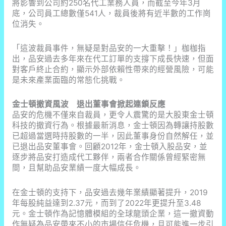
將影響到公司約250名代工業務人員，而截至今年3月
底，公司員工總數僅541人，裁員後將有近半數的工作崗
位消失。
「這波裁員事件，無疑是對品安的一大重擊！」枷枷指
出，品安過去多年來在代工訂單的支撐下成長快速，但面
對客戶終止合約，顯示外部依賴性帶來的經營風險，可能
是未來產業面臨的常態化挑戰。
金士頓撤資風波 退出董事會掀起連鎖反應
品安的危機不僅來自裁員，更令人震驚的是大股東金士頓
科技的撤資行為。根據最新消息，金士頓因為轉讓持股數
已超過當選時持股數的一半，因此董事身份自然解任，並
已退出品安董事會。回顧2012年，金士頓入股品安，並
逐步將品安打造成代工夥伴，兩者合作關係曾經緊密無
間，且幫助品安業績一度大幅成長。
在金士頓的支持下，品安過去幾年業績顯著提升，2019
年每股純益達到2.37元，而到了2022年更提升至3.48
元。金士頓作為記憶體模組的全球龍頭企業，這一撤資動
作無疑為品安帶來不小的市場信任危機，且可能進一步引