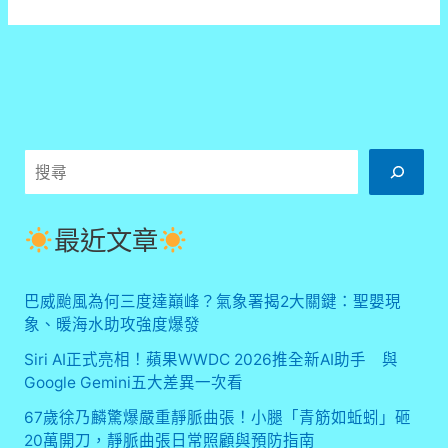
科
技
巨
擘
震
撼
裁
搜
員！
品
尋
安
記
最近文章
憶
體
宣
巴威颱風為何三度達巔峰？氣象署揭2大關鍵：聖嬰現
布
象、暖海水助攻強度爆發
裁
減
Siri AI正式亮相！蘋果WWDC 2026推全新AI助手 與
近
Google Gemini五大差異一次看
半
67歲徐乃麟驚爆嚴重靜脈曲張！小腿「青筋如蚯蚓」砸
員
工
20萬開刀，靜脈曲張日常照顧與預防指南