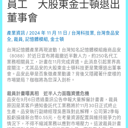
員工 大股東金士頓退出
董事會
產業資訊
/
2024 年 11 月 11 日
/
台灣科技業
,
台灣食品安
全
,
裁員
,
記憶體模組
,
金士頓
台灣記憶體產業再現波動！台灣知名記憶體模組廠商品安
（8088）於近日宣布將裁撤近半數人力，約250名代工
業務相關員工，計畫在11月完成資遣。此消息引起業界高
度關注，尤其品安的大股東金士頓科技更是驚爆退出董事
會。品安此舉是否象徵產業動盪？背後又隱藏著什麼樣的
市場變局？枷枷將為您深入剖析。
裁員計畫曝真相 近半人力面臨資遣危機
品安在9月6日透過重訊公告申報大量解僱計畫書，裁員
原因是某客戶通知委託代工業務將於11月30日正式終止
生產。品安執行副總經理吳惠珠對此解釋，公司第2季每
股虧損達新台幣0.55元，在考量資源配置與維持競爭力的
情況下，不得不縮減業務以應對市場壓力。這波裁員計畫