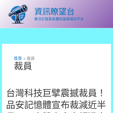
跳
至
資訊瞭望台
主
要
專注於探索各種知識領域的平台
內
容
首頁
裁員
裁員
台灣科技巨擘震撼裁員！
品安記憶體宣布裁減近半