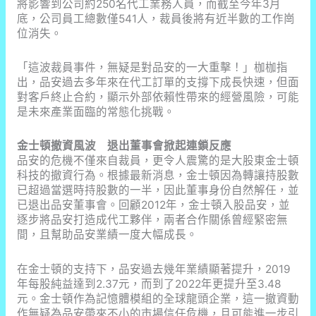
將影響到公司約250名代工業務人員，而截至今年3月
底，公司員工總數僅541人，裁員後將有近半數的工作崗
位消失。
「這波裁員事件，無疑是對品安的一大重擊！」枷枷指
出，品安過去多年來在代工訂單的支撐下成長快速，但面
對客戶終止合約，顯示外部依賴性帶來的經營風險，可能
是未來產業面臨的常態化挑戰。
金士頓撤資風波 退出董事會掀起連鎖反應
品安的危機不僅來自裁員，更令人震驚的是大股東金士頓
科技的撤資行為。根據最新消息，金士頓因為轉讓持股數
已超過當選時持股數的一半，因此董事身份自然解任，並
已退出品安董事會。回顧2012年，金士頓入股品安，並
逐步將品安打造成代工夥伴，兩者合作關係曾經緊密無
間，且幫助品安業績一度大幅成長。
在金士頓的支持下，品安過去幾年業績顯著提升，2019
年每股純益達到2.37元，而到了2022年更提升至3.48
元。金士頓作為記憶體模組的全球龍頭企業，這一撤資動
作無疑為品安帶來不小的市場信任危機，且可能進一步引