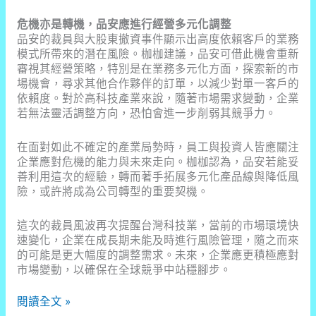
危機亦是轉機，品安應進行經營多元化調整
品安的裁員與大股東撤資事件顯示出高度依賴客戶的業務
模式所帶來的潛在風險。枷枷建議，品安可借此機會重新
審視其經營策略，特別是在業務多元化方面，探索新的市
場機會，尋求其他合作夥伴的訂單，以減少對單一客戶的
依賴度。對於高科技產業來說，隨著市場需求變動，企業
若無法靈活調整方向，恐怕會進一步削弱其競爭力。
在面對如此不確定的產業局勢時，員工與投資人皆應關注
企業應對危機的能力與未來走向。枷枷認為，品安若能妥
善利用這次的經驗，轉而著手拓展多元化產品線與降低風
險，或許將成為公司轉型的重要契機。
這次的裁員風波再次提醒台灣科技業，當前的市場環境快
速變化，企業在成長期未能及時進行風險管理，隨之而來
的可能是更大幅度的調整需求。未來，企業應更積極應對
市場變動，以確保在全球競爭中站穩腳步。
台
閱讀全文 »
灣