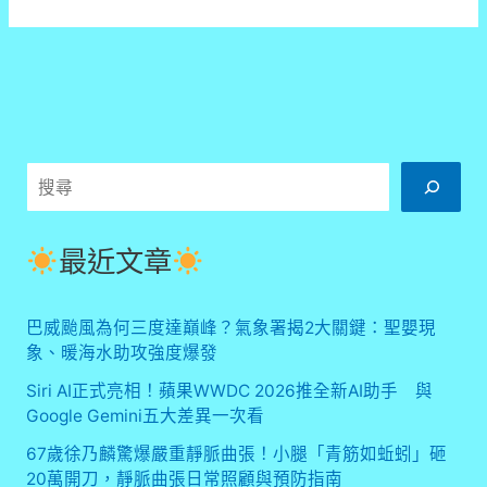
科
技
巨
擘
震
撼
裁
搜
員！
品
尋
安
記
最近文章
憶
體
宣
巴威颱風為何三度達巔峰？氣象署揭2大關鍵：聖嬰現
布
象、暖海水助攻強度爆發
裁
減
Siri AI正式亮相！蘋果WWDC 2026推全新AI助手 與
近
Google Gemini五大差異一次看
半
67歲徐乃麟驚爆嚴重靜脈曲張！小腿「青筋如蚯蚓」砸
員
工
20萬開刀，靜脈曲張日常照顧與預防指南