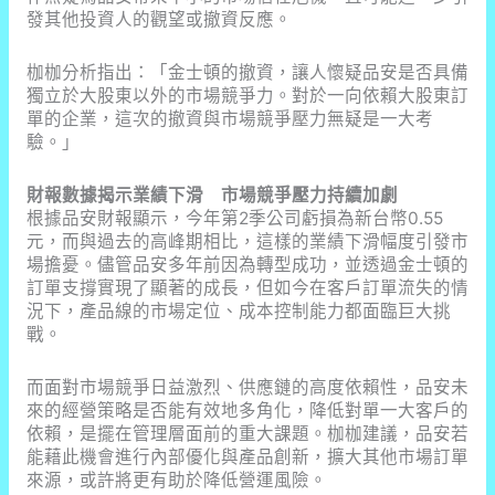
發其他投資人的觀望或撤資反應。
枷枷分析指出：「金士頓的撤資，讓人懷疑品安是否具備
獨立於大股東以外的市場競爭力。對於一向依賴大股東訂
單的企業，這次的撤資與市場競爭壓力無疑是一大考
驗。」
財報數據揭示業績下滑 市場競爭壓力持續加劇
根據品安財報顯示，今年第2季公司虧損為新台幣0.55
元，而與過去的高峰期相比，這樣的業績下滑幅度引發市
場擔憂。儘管品安多年前因為轉型成功，並透過金士頓的
訂單支撐實現了顯著的成長，但如今在客戶訂單流失的情
況下，產品線的市場定位、成本控制能力都面臨巨大挑
戰。
而面對市場競爭日益激烈、供應鏈的高度依賴性，品安未
來的經營策略是否能有效地多角化，降低對單一大客戶的
依賴，是擺在管理層面前的重大課題。枷枷建議，品安若
能藉此機會進行內部優化與產品創新，擴大其他市場訂單
來源，或許將更有助於降低營運風險。