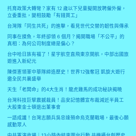
大
托育政策大轉彎？家有 12 歲以下兒童擬開放聘僱外僱，
股
立委重批，變相鼓勵「有錢買工」
東
金
台灣隊「同生共死」的進擊，看見世代交替的韌性與傳承
士
頓
同事在摸魚，年終卻領 6 個月？揭開職場「不公平」的
退
真相：為何公司制度總是偏心？
出
台中哈日族有福了！星宇航空直飛東京開航，中部出國旅
董
遊進入新紀元
事
會
陳傑憲領軍中華隊締造歷史！世界12強奪冠 凱旋大遊行
邀全民共襄盛舉
天生「老闆命」的4大生肖！龍虎雞馬的成功秘訣揭曉
台灣科技巨擘震撼裁員！品安記憶體宣布裁減近半員工
大股東金士頓退出董事會
一語成讖！台灣志願兵吳忠達殞命烏克蘭戰場，最後心願
感動眾人
中共軍演收場｜13小時內結束圍台行動 共機擾台創歷史