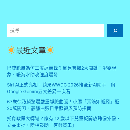
消
費
陷
阱？
搜
親
身
尋
經
歷
最近文章
揭
露
宰
巴威颱風為何三度達巔峰？氣象署揭2大關鍵：聖嬰現
客
象、暖海水助攻強度爆發
真
相
Siri AI正式亮相！蘋果WWDC 2026推全新AI助手 與
Google Gemini五大差異一次看
67歲徐乃麟驚爆嚴重靜脈曲張！小腿「青筋如蚯蚓」砸
20萬開刀，靜脈曲張日常照顧與預防指南
托育政策大轉彎？家有 12 歲以下兒童擬開放聘僱外僱，
立委重批，變相鼓勵「有錢買工」