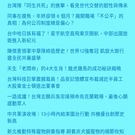
台灣隊「同生共死」的進擊，看見世代交替的韌性與傳承
同事在摸魚，年終卻領 6 個月？揭開職場「不公平」的
真相：為何公司制度總是偏心？
台中哈日族有福了！星宇航空直飛東京開航，中部出國旅
遊進入新紀元
陳傑憲領軍中華隊締造歷史！世界12強奪冠 凱旋大遊行
邀全民共襄盛舉
天生「老闆命」的4大生肖！龍虎雞馬的成功秘訣揭曉
台灣科技巨擘震撼裁員！品安記憶體宣布裁減近半員工
大股東金士頓退出董事會
一語成讖！台灣志願兵吳忠達殞命烏克蘭戰場，最後心願
感動眾人
中共軍演收場｜13小時內結束圍台行動 共機擾台創歷史
新高
新北推動特殊寵物飼養指導 飼養非犬貓寵物的細節你知