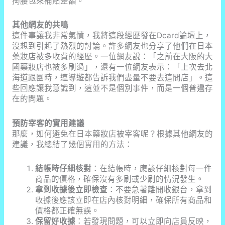
掏腰包來補貼差額。
其他網友的共鳴
這件事讓我非常氣憤，我將這段經歷發在Dcard論壇上，
沒想到引起了熱烈的討論。許多網友也分享了他們在日本
藥妝店被多收費的經歷。一位網友說：「之前在大阪的大
國藥妝店也被多刷過」，還有一位網友表示：「上次去北
海道跟團時，連導遊都告訴我們盡量不要去這間店」。這
些回應讓我意識到，這並不是個別事件，而是一個普遍存
在的問題。
預防宰客的實用建議
那麼，如何避免在日本藥妝店被宰客呢？根據其他網友的
建議，我總結了幾個實用的方法：
結帳時仔細核對
：在結帳時，應該仔細核對每一件
商品的價格，確保沒有多刷或少刷的情況發生。
拿到收據後立即檢查
：不要急著離開收銀台，拿到
收據後應該立即在店內核對明細，確保所有商品和
價格都正確無誤。
保留好收據
：若發現問題，可以立即向店員反映，