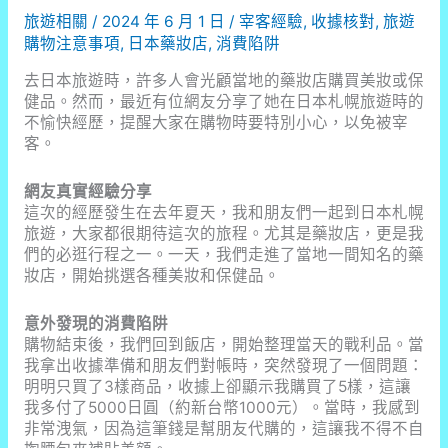
旅遊相關
/
2024 年 6 月 1 日
/
宰客經驗
,
收據核對
,
旅遊
購物注意事項
,
日本藥妝店
,
消費陷阱
去日本旅遊時，許多人會光顧當地的藥妝店購買美妝或保
健品。然而，最近有位網友分享了她在日本札幌旅遊時的
不愉快經歷，提醒大家在購物時要特別小心，以免被宰
客。
網友真實經驗分享
這次的經歷發生在去年夏天，我和朋友們一起到日本札幌
旅遊，大家都很期待這次的旅程。尤其是藥妝店，更是我
們的必逛行程之一。一天，我們走進了當地一間知名的藥
妝店，開始挑選各種美妝和保健品。
意外發現的消費陷阱
購物結束後，我們回到飯店，開始整理當天的戰利品。當
我拿出收據準備和朋友們對帳時，突然發現了一個問題：
明明只買了3樣商品，收據上卻顯示我購買了5樣，這讓
我多付了5000日圓（約新台幣1000元）。當時，我感到
非常洩氣，因為這筆錢是幫朋友代購的，這讓我不得不自