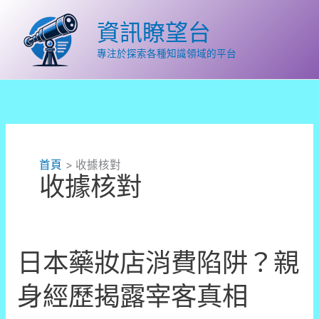
跳
至
資訊瞭望台
主
要
專注於探索各種知識領域的平台
內
容
首頁
收據核對
收據核對
日本藥妝店消費陷阱？親
身經歷揭露宰客真相