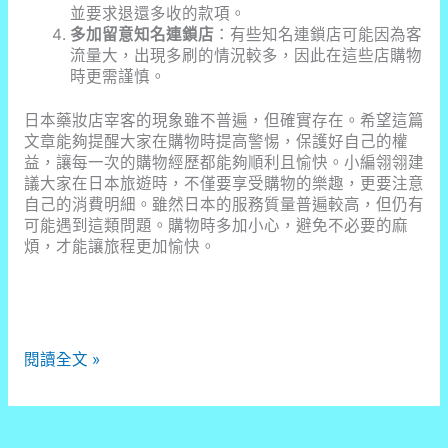
並要求退還多收的款項。
多加留意知名連鎖店
：有些知名連鎖店可能因為客
流量大，出現多刷的情況較多，因此在這些店購物
時更需謹慎。
日本藥妝店宰客的現象雖不普遍，但確實存在。希望這篇
文章能夠提醒大家在購物時提高警惕，保護好自己的權
益，讓每一次的購物經歷都能夠順利且愉快。小編翎翎建
議大家在日本旅遊時，不僅要享受購物的樂趣，更要注意
自己的消費明細。雖然日本的服務質量普遍較高，但仍有
可能遇到這類問題。購物時多加小心，避免不必要的麻
煩，才能讓旅程更加愉快。
日
閱讀全文 »
本
藥
妝
店