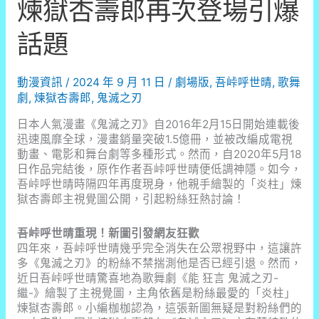
煉獄杏壽郎再次登場引爆
話題
動漫資訊
/
2024 年 9 月 11 日
/
劇場版
,
吾峠呼世晴
,
歌舞
劇
,
煉獄杏壽郎
,
鬼滅之刃
日本人氣漫畫《鬼滅之刃》自2016年2月15日開始連載後
迅速風靡全球，漫畫銷量突破1.5億冊，並被改編成電視
動畫、電影和舞台劇等多種形式。然而，自2020年5月18
日作品完結後，原作作者吾峠呼世晴便低調神隱。如今，
吾峠呼世晴時隔四年再度現身，他親手繪製的「炎柱」煉
獄杏壽郎主視覺圖公開，引起粉絲狂熱討論！
吾峠呼世晴重現！新圖引發網友狂歡
四年來，吾峠呼世晴幾乎完全消失在公眾視野中，這讓許
多《鬼滅之刃》的粉絲不禁揣測他是否已經引退。然而，
近日吾峠呼世晴驚喜地為歌舞劇《能 狂言 鬼滅之刃-
繼-》繪製了主視覺圖，主角依舊是粉絲最愛的「炎柱」
煉獄杏壽郎。小編枷枷認為，這張新圖無疑是對粉絲們的