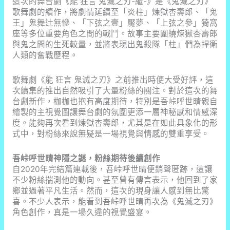
這次的舞台劇《能 狂言 鬼滅之刃-繼-》是《鬼滅之刃》
歌舞劇的續作，將劇情延續至「炎柱」煉獄杏壽郎、「鬼
王」鬼舞辻無慘、「下弦之壹」魘夢、「上弦之參」猗窩
座等多位重要角色之間的戰鬥。故事主要圍繞煉獄杏壽郎
與鬼之間的生死較量，並將表現出鬼殺隊「柱」們為捍衛
人類的奮戰歷程。
歌舞劇《能 狂言 鬼滅之刃》之前推出時便大受好評，這
次續集的推出自然吸引了大量粉絲的關注。對於這次的舞
台劇新作，枷枷也抱有高度期待，特別是吾峠呼世晴親自
繪製的主視覺圖讓舞台劇的氛圍更添一層神秘感和情感深
度。能夠再次看到煉獄杏壽郎，尤其是在如此具象化的形
式中，對粉絲來說無疑是一場視覺與情感的雙重享受。
吾峠呼世晴神隱之謎，粉絲期待後續創作
自2020年完結篇連載後，吾峠呼世晴便銷聲匿跡，這讓
不少粉絲揣測他的動向。甚至曾有傳言表示，他回到了家
鄉並過著平凡生活。然而，這次的現身讓人感到無比驚
喜。不少人表示，能看到吾峠呼世晴再次為《鬼滅之刃》
角色創作，真是一場久違的視覺盛宴。