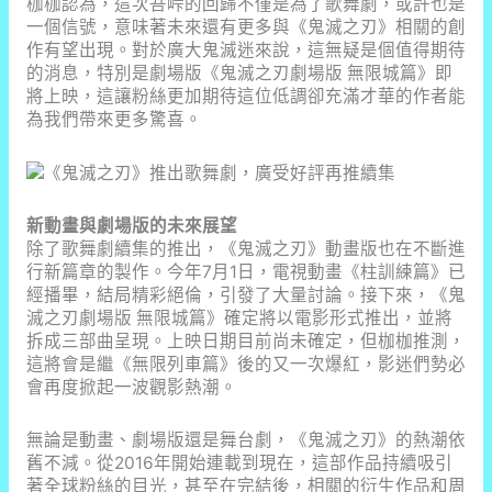
枷枷認為，這次吾峠的回歸不僅是為了歌舞劇，或許也是
一個信號，意味著未來還有更多與《鬼滅之刃》相關的創
作有望出現。對於廣大鬼滅迷來說，這無疑是個值得期待
的消息，特別是劇場版《鬼滅之刃劇場版 無限城篇》即
將上映，這讓粉絲更加期待這位低調卻充滿才華的作者能
為我們帶來更多驚喜。
新動畫與劇場版的未來展望
除了歌舞劇續集的推出，《鬼滅之刃》動畫版也在不斷進
行新篇章的製作。今年7月1日，電視動畫《柱訓練篇》已
經播畢，結局精彩絕倫，引發了大量討論。接下來，《鬼
滅之刃劇場版 無限城篇》確定將以電影形式推出，並將
拆成三部曲呈現。上映日期目前尚未確定，但枷枷推測，
這將會是繼《無限列車篇》後的又一次爆紅，影迷們勢必
會再度掀起一波觀影熱潮。
無論是動畫、劇場版還是舞台劇，《鬼滅之刃》的熱潮依
舊不減。從2016年開始連載到現在，這部作品持續吸引
著全球粉絲的目光，甚至在完結後，相關的衍生作品和周