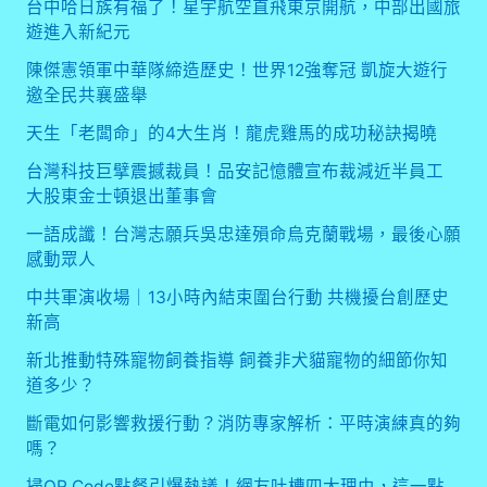
台中哈日族有福了！星宇航空直飛東京開航，中部出國旅
遊進入新紀元
陳傑憲領軍中華隊締造歷史！世界12強奪冠 凱旋大遊行
邀全民共襄盛舉
天生「老闆命」的4大生肖！龍虎雞馬的成功秘訣揭曉
台灣科技巨擘震撼裁員！品安記憶體宣布裁減近半員工
大股東金士頓退出董事會
一語成讖！台灣志願兵吳忠達殞命烏克蘭戰場，最後心願
感動眾人
中共軍演收場｜13小時內結束圍台行動 共機擾台創歷史
新高
新北推動特殊寵物飼養指導 飼養非犬貓寵物的細節你知
道多少？
斷電如何影響救援行動？消防專家解析：平時演練真的夠
嗎？
掃QR Code點餐引爆熱議！網友吐槽四大理由，這一點