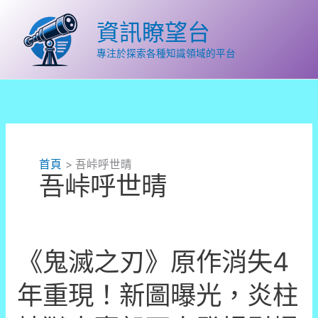
跳
至
資訊瞭望台
主
要
專注於探索各種知識領域的平台
內
容
首頁
吾峠呼世晴
吾峠呼世晴
《鬼滅之刃》原作消失4
年重現！新圖曝光，炎柱