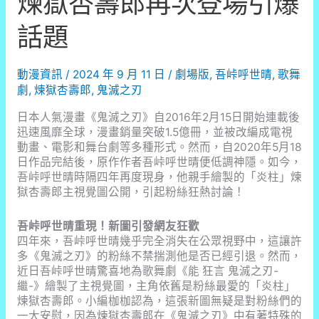
煉獄杏壽郎再次登場引爆
年
重
話題
現！
新
圖
動漫資訊
/
2024 年 9 月 11 日
/
劇場版
,
吾峠呼世晴
,
歌舞
曝
劇
,
煉獄杏壽郎
,
鬼滅之刃
光，
炎
日本人氣漫畫《鬼滅之刃》自2016年2月15日開始連載後
柱
迅速風靡全球，漫畫銷量突破1.5億冊，並被改編成電視
煉
動畫、電影和舞台劇等多種形式。然而，自2020年5月18
獄
日作品完結後，原作作者吾峠呼世晴便低調神隱。如今，
杏
吾峠呼世晴時隔四年再度現身，他親手繪製的「炎柱」煉
壽
獄杏壽郎主視覺圖公開，引起粉絲狂熱討論！
郎
再
吾峠呼世晴重現！新圖引發網友狂歡
次
四年來，吾峠呼世晴幾乎完全消失在公眾視野中，這讓許
登
多《鬼滅之刃》的粉絲不禁揣測他是否已經引退。然而，
場
近日吾峠呼世晴驚喜地為歌舞劇《能 狂言 鬼滅之刃-
引
繼-》繪製了主視覺圖，主角依舊是粉絲最愛的「炎柱」
爆
煉獄杏壽郎。小編枷枷認為，這張新圖無疑是對粉絲們的
話
一大安慰，因為煉獄杏壽郎在《鬼滅之刃》中有著特殊的
題