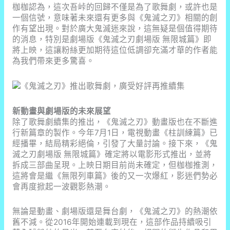
枷枷認為，這次吾峠的回歸不僅是為了歌舞劇，或許也是
一個信號，意味著未來還有更多與《鬼滅之刃》相關的創
作有望出現。對於廣大鬼滅迷來說，這無疑是個值得期待
的消息，特別是劇場版《鬼滅之刃劇場版 無限城篇》即
將上映，這讓粉絲更加期待這位低調卻充滿才華的作者能
為我們帶來更多驚喜。
新動畫與劇場版的未來展望
除了歌舞劇續集的推出，《鬼滅之刃》動畫版也在不斷進
行新篇章的製作。今年7月1日，電視動畫《柱訓練篇》已
經播畢，結局精彩絕倫，引發了大量討論。接下來，《鬼
滅之刃劇場版 無限城篇》確定將以電影形式推出，並將
拆成三部曲呈現。上映日期目前尚未確定，但枷枷推測，
這將會是繼《無限列車篇》後的又一次爆紅，影迷們勢必
會再度掀起一波觀影熱潮。
無論是動畫、劇場版還是舞台劇，《鬼滅之刃》的熱潮依
舊不減。從2016年開始連載到現在，這部作品持續吸引