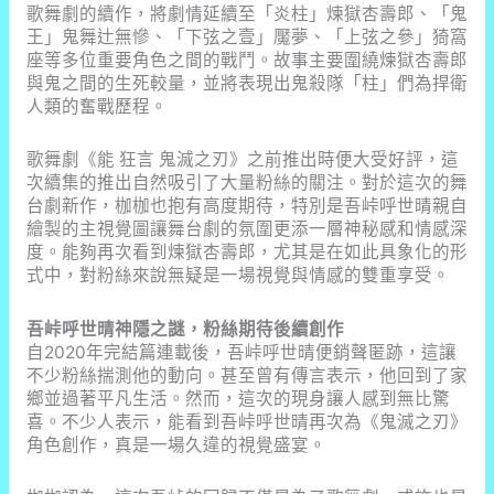
歌舞劇的續作，將劇情延續至「炎柱」煉獄杏壽郎、「鬼
王」鬼舞辻無慘、「下弦之壹」魘夢、「上弦之參」猗窩
座等多位重要角色之間的戰鬥。故事主要圍繞煉獄杏壽郎
與鬼之間的生死較量，並將表現出鬼殺隊「柱」們為捍衛
人類的奮戰歷程。
歌舞劇《能 狂言 鬼滅之刃》之前推出時便大受好評，這
次續集的推出自然吸引了大量粉絲的關注。對於這次的舞
台劇新作，枷枷也抱有高度期待，特別是吾峠呼世晴親自
繪製的主視覺圖讓舞台劇的氛圍更添一層神秘感和情感深
度。能夠再次看到煉獄杏壽郎，尤其是在如此具象化的形
式中，對粉絲來說無疑是一場視覺與情感的雙重享受。
吾峠呼世晴神隱之謎，粉絲期待後續創作
自2020年完結篇連載後，吾峠呼世晴便銷聲匿跡，這讓
不少粉絲揣測他的動向。甚至曾有傳言表示，他回到了家
鄉並過著平凡生活。然而，這次的現身讓人感到無比驚
喜。不少人表示，能看到吾峠呼世晴再次為《鬼滅之刃》
角色創作，真是一場久違的視覺盛宴。