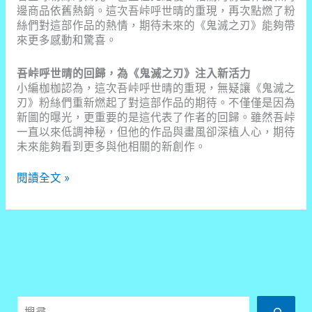
邊商品依舊熱銷。這次吾峠呼世晴的重現，再次點燃了粉
絲們對這部作品的熱情，期待未來的《鬼滅之刃》能夠帶
來更多感動和驚喜。
吾峠呼世晴的回歸，為《鬼滅之刃》注入新活力
小編枷枷認為，這次吾峠呼世晴的重現，無疑讓《鬼滅之
刃》粉絲們重新燃起了對這部作品的期待。不僅僅是因為
新圖的曝光，更重要的是這代表了作者的回歸。雖然吾峠
一直以來低調神秘，但他的作品與畫風卻深植人心，期待
未來能夠看到更多與他相關的新創作。
《鬼
閱讀全文 »
滅
之
刃》
原
作
消
失
4
搜
年