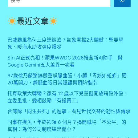
重
尋
現！
新
最近文章
圖
曝
光，
巴威颱風為何三度達巔峰？氣象署揭2大關鍵：聖嬰現
炎
象、暖海水助攻強度爆發
柱
煉
Siri AI正式亮相！蘋果WWDC 2026推全新AI助手 與
獄
Google Gemini五大差異一次看
杏
67歲徐乃麟驚爆嚴重靜脈曲張！小腿「青筋如蚯蚓」砸
壽
郎
20萬開刀，靜脈曲張日常照顧與預防指南
再
托育政策大轉彎？家有 12 歲以下兒童擬開放聘僱外僱，
次
立委重批，變相鼓勵「有錢買工」
登
場
台灣隊「同生共死」的進擊，看見世代交替的韌性與傳承
引
爆
同事在摸魚，年終卻領 6 個月？揭開職場「不公平」的
話
真相：為何公司制度總是偏心？
題