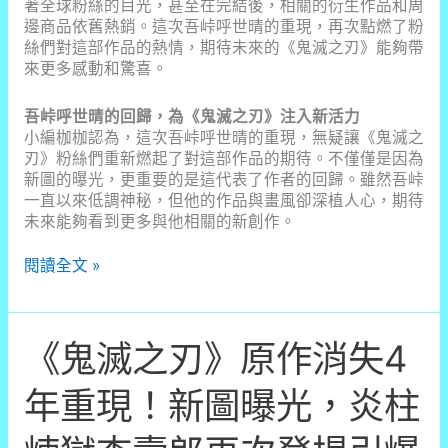
著全球粉絲的目光，甚至在完結後，相關的衍生作品和周
邊商品依舊熱銷。這次吾峠呼世晴的重現，再次點燃了粉
絲們對這部作品的熱情，期待未來的《鬼滅之刃》能夠帶
來更多感動和驚喜。
吾峠呼世晴的回歸，為《鬼滅之刃》注入新活力
小編枷枷認為，這次吾峠呼世晴的重現，無疑讓《鬼滅之
刃》粉絲們重新燃起了對這部作品的期待。不僅僅是因為
新圖的曝光，更重要的是這代表了作者的回歸。雖然吾峠
一直以來低調神秘，但他的作品與畫風卻深植人心，期待
未來能夠看到更多與他相關的新創作。
《鬼
閱讀全文 »
滅
之
刃》
《鬼滅之刃》原作消失4
原
作
消
年重現！新圖曝光，炎柱
失
4