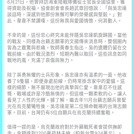
6月21日，他曾拜訪海軍陸戰隊備役士官長全國協會，獲
得資助及祝福。協會創會會長趙武章回憶說：「與吳忠達
談話時，深感到他那份無懈可擊的榮譽感與堅毅。」對
此，韋韋不禁讚嘆，這份無畏與愛國情懷，何其動人。
不幸的是，這份忠心終究未能伴隨吳忠達凱旋歸國。當他
的戰友、同樣為台籍志願軍的文揚傳來消息時，整個圈內
皆為之震驚與悲痛。牧師黃春生指出，吳的遺體仍留在交
戰前線，由於戰況激烈，短期內難以取回。這些訊息如同
戰地的風，充滿了哀傷與無力。
除了英勇無懼的士兵形象，吳忠達亦有溫柔的一面。他收
養了9隻貓，即便身處前線，仍時常掛念家中的愛貓。這
樣的細節，無不展現出他的真摯與仁愛。韋韋忍不住感
慨，戰場或許是冷酷無情的，但這樣一顆柔軟的心，讓人
看見了人性的光輝。據了解，繼去年11月台籍志願兵曾聖
光在烏克蘭犧牲後，吳忠達是第二位殞命戰場的台灣志願
軍。目前，台灣仍有5位自願兵在烏克蘭持續奮戰。
值得一提的是，烏克蘭政府對於外籍戰死者會提供撫卹
金，金額達到1200萬荷林夫納（約新台幣924萬元）。