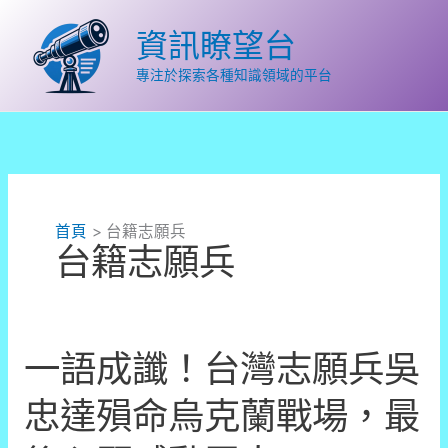
跳
至
資訊瞭望台
主
要
專注於探索各種知識領域的平台
內
容
首頁
台籍志願兵
台籍志願兵
一語成讖！台灣志願兵吳
忠達殞命烏克蘭戰場，最