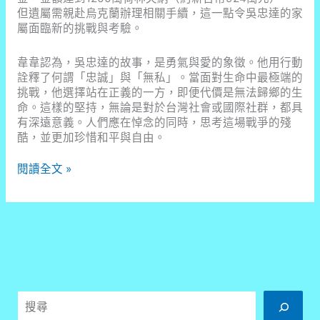
但遺屬需親赴烏克蘭辦理相關手續，這一點令吳忠達的家
屬面臨新的挑戰與考驗。
韋韋認為，吳忠達的故事，是勇氣與愛的象徵。他用行動
詮釋了何謂「忠誠」與「無私」。當面對生命中最極端的
挑戰，他選擇站在正義的一方，即便代價是無法歸鄉的生
命。這樣的堅持，無論是對於台灣社會或國際社群，都具
有深遠意義。人們應在悼念的同時，思考這場戰爭的殘
酷，並更加珍惜和平與自由。
一
閱讀全文 »
語
成
讖！
台
灣
志
願
兵
搜
吳
忠