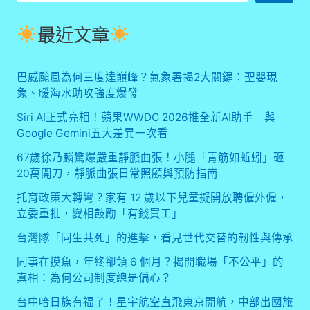
尋
達
殞
最近文章
命
烏
克
巴威颱風為何三度達巔峰？氣象署揭2大關鍵：聖嬰現
蘭
象、暖海水助攻強度爆發
戰
場，
Siri AI正式亮相！蘋果WWDC 2026推全新AI助手 與
最
Google Gemini五大差異一次看
後
67歲徐乃麟驚爆嚴重靜脈曲張！小腿「青筋如蚯蚓」砸
心
願
20萬開刀，靜脈曲張日常照顧與預防指南
感
托育政策大轉彎？家有 12 歲以下兒童擬開放聘僱外僱，
動
立委重批，變相鼓勵「有錢買工」
眾
人
台灣隊「同生共死」的進擊，看見世代交替的韌性與傳承
同事在摸魚，年終卻領 6 個月？揭開職場「不公平」的
真相：為何公司制度總是偏心？
台中哈日族有福了！星宇航空直飛東京開航，中部出國旅