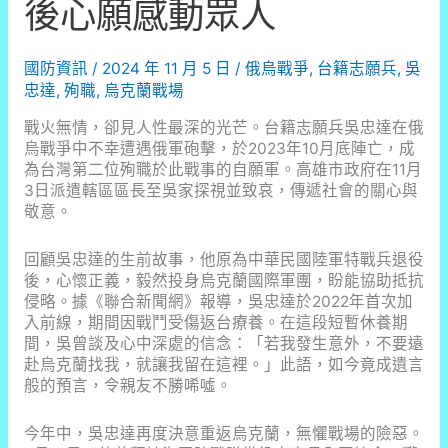
後心願感動眾人
國防資訊
/
2024 年 11 月 5 日
/
俄烏戰爭
,
台籍志願兵
,
吳
忠達
,
殉職
,
烏克蘭戰場
戰火無情，卻見人性最深的光芒。台籍志願兵吳忠達在俄
烏戰爭中不幸遭遇俄軍砲擊，於2023年10月底陣亡，成
為台灣第二位殉職於此戰事的自願軍。高雄市政府在11月
3日派遣轄區區長至吳家探視並致哀，傳遞社會的關心與
敬意。
回顧吳忠達的生前故事，他原為中華民國陸軍特戰兵退役
後，心懷正義，毅然投身烏克蘭國際軍團，盼能協助抵抗
侵略。據《聯合新聞網》報導，吳忠達於2022年首次加
入前線，期間因戰鬥受傷返台療養。在這段短暫休養期
間，吳曾談及心中深處的信念：「若我發生意外，不要遠
赴烏克蘭找我，就讓我留在這裡。」此語，如今竟成遺言
般的預言，令親友不勝唏噓。
今年中，吳忠達再度決意重返烏克蘭，無懼戰場的險惡。