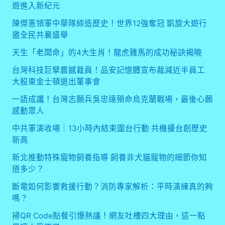
遊進入新紀元
陳傑憲領軍中華隊締造歷史！世界12強奪冠 凱旋大遊行
邀全民共襄盛舉
天生「老闆命」的4大生肖！龍虎雞馬的成功秘訣揭曉
台灣科技巨擘震撼裁員！品安記憶體宣布裁減近半員工
大股東金士頓退出董事會
一語成讖！台灣志願兵吳忠達殞命烏克蘭戰場，最後心願
感動眾人
中共軍演收場｜13小時內結束圍台行動 共機擾台創歷史
新高
新北推動特殊寵物飼養指導 飼養非犬貓寵物的細節你知
道多少？
斷電如何影響救援行動？消防專家解析：平時演練真的夠
嗎？
掃QR Code點餐引爆熱議！網友吐槽四大理由，這一點