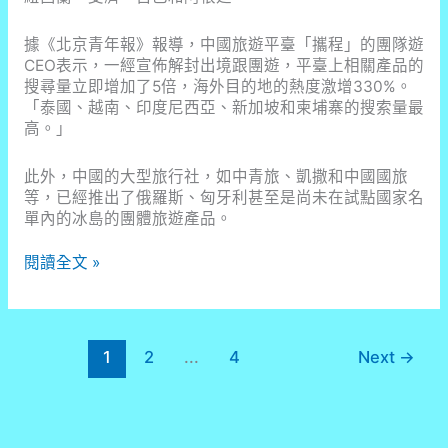
據《北京青年報》報導，中國旅遊平臺「攜程」的團隊遊
CEO表示，一經宣佈解封出境跟團遊，平臺上相關產品的
搜尋量立即增加了5倍，海外目的地的熱度激增330%。
「泰國、越南、印度尼西亞、新加坡和柬埔寨的搜索量最
高。」
此外，中國的大型旅行社，如中青旅、凱撒和中國國旅
等，已經推出了俄羅斯、匈牙利甚至是尚未在試點國家名
單內的冰島的團體旅遊產品。
中
閱讀全文 »
國
年
後
解
1
2
...
4
Next
→
封！
泰
國、
柬