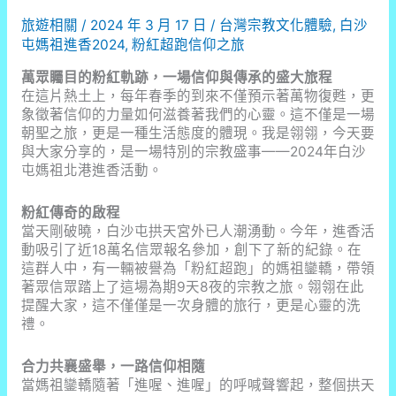
經
旅遊相關
/
2024 年 3 月 17 日
/
台灣宗教文化體驗
,
白沙
歷
屯媽祖進香2024
,
粉紅超跑信仰之旅
揭
露
萬眾矚目的粉紅軌跡，一場信仰與傳承的盛大旅程
宰
在這片熱土上，每年春季的到來不僅預示著萬物復甦，更
客
象徵著信仰的力量如何滋養著我們的心靈。這不僅是一場
真
朝聖之旅，更是一種生活態度的體現。我是翎翎，今天要
相
與大家分享的，是一場特別的宗教盛事——2024年白沙
屯媽祖北港進香活動。
粉紅傳奇的啟程
當天剛破曉，白沙屯拱天宮外已人潮湧動。今年，進香活
動吸引了近18萬名信眾報名參加，創下了新的紀錄。在
這群人中，有一輛被譽為「粉紅超跑」的媽祖鑾轎，帶領
著眾信眾踏上了這場為期9天8夜的宗教之旅。翎翎在此
提醒大家，這不僅僅是一次身體的旅行，更是心靈的洗
禮。
合力共襄盛舉，一路信仰相隨
當媽祖鑾轎隨著「進喔、進喔」的呼喊聲響起，整個拱天