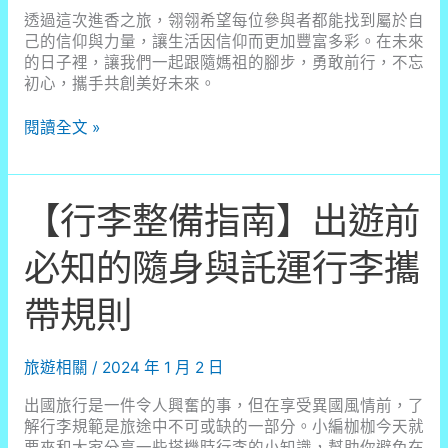
透過這次進香之旅，翎翎希望每位參與者都能找到屬於自
己的信仰與力量，讓生活因信仰而更加豐富多彩。在未來
的日子裡，讓我們一起跟隨媽祖的腳步，勇敢前行，不忘
初心，攜手共創美好未來。
隨
閱讀全文 »
「粉
紅
傳
【行李整備指南】出遊前
奇」
踏
上
必知的隨身與託運行李攜
信
仰
帶規則
之
旅
——
旅遊相關
/
2024 年 1 月 2 日
2024
白
出國旅行是一件令人興奮的事，但在享受異國風情前，了
沙
解行李規範是旅途中不可或缺的一部分。小編枷枷今天就
屯
要來和大家分享一些搭機時行李的小知識，幫助你避免在