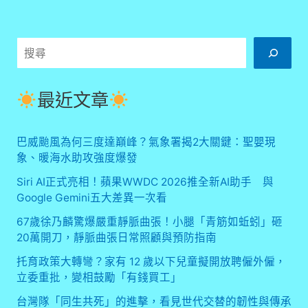
埔
寨
成
為
搜
旅
尋
遊
熱
最近文章
點
巴威颱風為何三度達巔峰？氣象署揭2大關鍵：聖嬰現
象、暖海水助攻強度爆發
Siri AI正式亮相！蘋果WWDC 2026推全新AI助手 與
Google Gemini五大差異一次看
67歲徐乃麟驚爆嚴重靜脈曲張！小腿「青筋如蚯蚓」砸
20萬開刀，靜脈曲張日常照顧與預防指南
托育政策大轉彎？家有 12 歲以下兒童擬開放聘僱外僱，
立委重批，變相鼓勵「有錢買工」
台灣隊「同生共死」的進擊，看見世代交替的韌性與傳承