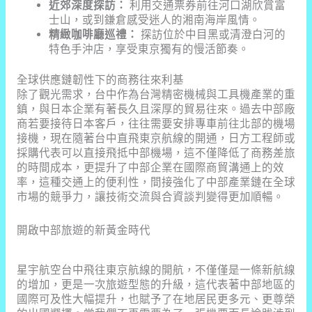
近郊深度探訪：
利用交通票券前往河口湖欣賞富
士山，或到鎌倉感受迷人的湘南海岸風情。
精緻咖啡廳巡禮：
探訪位於中目黑或清澄白河的
特色手沖店，享受東京獨有的慢活節奏。
全球供應鏈韌性下的商務往來利基
除了觀光需求，台中作為台灣精密機械與工具機產業的重
鎮，與日本企業有著長久且深厚的貿易往來。過去中部廠
商若要接待日本客戶，往往需要安排專車前往北部的機場
接機，現在隨著台中直飛東京航線的開通，日方工程師或
採購代表可以直接飛抵中部機場，這不僅降低了商務差旅
的時間成本，更提升了中部企業在國際商貿溝通上的效
率，這種交通上的便利性，間接強化了中部產業鏈在全球
市場的競爭力，讓技術交流與合資談判變得更加順暢。
開啟中部旅遊的新黃金時代
星宇航空台中飛往東京航線的開航，不僅僅是一條新航線
的增加，更是一次旅遊型態的升級，這代表著中部地區的
國際可及性大幅提升，也賦予了在地居民更多元、更尊榮