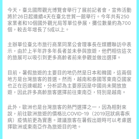
商
機！
今天，臺北國際觀光博覽會舉行了展前記者會，宣佈活動
將於26日起連續4天在臺北世貿一館舉行。今年共有250
家業者和10個國外觀光局等單位參展，攤位數量約為700
個，較去年增長了5成以上。
主辦單位臺北市旅行商業同業公會理事長在媒體聯訪中表
示，由於上半年許多年長者並未參與旅遊，他們相信這次
的旅展可以吸引到更多高齡者前來參觀並做出選擇。
目前，暑假旅遊的主要目的地仍然是日本和韓國，這兩個
地方是台灣旅客的首選。然而，越南和泰國等東南亞國家
也正在迅速崛起，分析認為主要原因是中國尚未開放旅
遊，因此許多高齡旅客選擇前往東南亞，特別是越南。
此外，歐洲也是台灣旅客的熱門選擇之一，因為相對來
說，前往歐洲旅遊的價格比COVID-19（2019冠狀病毒疾
病）疫情前更為實惠。建議旅客在暑假出遊時可以考慮選
擇歐洲或東南亞作為旅遊目的地。