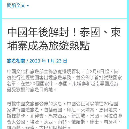
香
閱讀全文 »
港
人
困
中國年後解封！泰國、柬
擾，
旅
遊
埔寨成為旅遊熱點
業
蓬
勃
旅遊相關
/
2023 年 1 月 23 日
發
展，
中國文化和旅遊部宣佈放寬邊境管制，自2月6日起，恢
「人
復旅行社經營團客出境旅遊業務，並公佈了首批試點國家
流
名單。在這20個國家中，泰國、柬埔寨和越南等國成為
已
最受歡迎的旅遊目的地。
超
載」
根據中國文旅部公佈的消息，中國公民可以前往20個國
引
家進行團體旅遊，包括泰國、印尼、柬埔寨、馬爾地夫、
起
斯裡蘭卡、菲律賓、馬來西亞、新加坡、寮國、阿拉伯聯
爭
合大公國、埃及、肯亞、南非、俄羅斯、瑞士、匈牙利、
議
紐西蘭、斐濟、古巴和阿根廷。