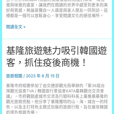
覺與味覺的盛宴，讓我們在閱讀的世界中感受到更多的美
好與質感。無論是獨自一人還是與家人朋友一同到訪，這
裡都是一個可以放鬆身心、享受閱讀文化的絕佳場所。
【台
閱讀全文 »
中
三
井
基隆旅遊魅力吸引韓國遊
LaLaport
北
館】
客，抓住疫後商機！
全
新
登
旅遊相關
/
2023 年 6 月 15 日
場！
迎
基隆市府組團參加了由交通部觀光局舉辦的「第36屆台
接
灣觀光協會TVA / 韓國旅行業協會KATA臺韓觀光交流會
最
議」，市府觀銷處城市交流及行銷科科長上臺推廣基隆的
美
觀光旅遊亮點。他分享了基隆獨特的山、海、城合一的特
蔦
色，以及主打特色主題式包裝的旅遊行程，旨在搶攻韓國
屋
的境外旅遊市場。