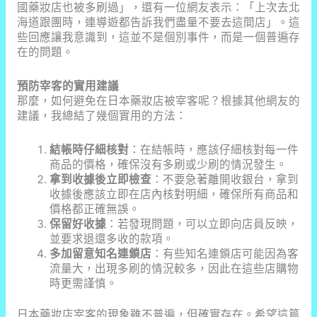
國藥妝店也被多刷過」，還有一位網友表示：「上次去北
海道跟團時，連導遊都告訴我們盡量不要去這間店」。這
些回應讓我意識到，這並不是個別事件，而是一個普遍存
在的問題。
預防宰客的實用建議
那麼，如何避免在日本藥妝店被宰客呢？根據其他網友的
建議，我總結了幾個實用的方法：
結帳時仔細核對
：在結帳時，應該仔細核對每一件
商品的價格，確保沒有多刷或少刷的情況發生。
拿到收據後立即檢查
：不要急著離開收銀台，拿到
收據後應該立即在店內核對明細，確保所有商品和
價格都正確無誤。
保留好收據
：若發現問題，可以立即向店員反映，
並要求退還多收的款項。
多加留意知名連鎖店
：有些知名連鎖店可能因為客
流量大，出現多刷的情況較多，因此在這些店購物
時更需謹慎。
日本藥妝店宰客的現象雖不普遍，但確實存在。希望這篇