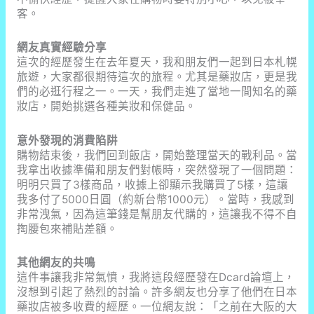
京
客。
開
航，
網友真實經驗分享
中
這次的經歷發生在去年夏天，我和朋友們一起到日本札幌
部
旅遊，大家都很期待這次的旅程。尤其是藥妝店，更是我
出
們的必逛行程之一。一天，我們走進了當地一間知名的藥
國
妝店，開始挑選各種美妝和保健品。
旅
遊
意外發現的消費陷阱
進
購物結束後，我們回到飯店，開始整理當天的戰利品。當
入
我拿出收據準備和朋友們對帳時，突然發現了一個問題：
新
明明只買了3樣商品，收據上卻顯示我購買了5樣，這讓
紀
我多付了5000日圓（約新台幣1000元）。當時，我感到
元
非常洩氣，因為這筆錢是幫朋友代購的，這讓我不得不自
掏腰包來補貼差額。
其他網友的共鳴
這件事讓我非常氣憤，我將這段經歷發在Dcard論壇上，
沒想到引起了熱烈的討論。許多網友也分享了他們在日本
藥妝店被多收費的經歷。一位網友說：「之前在大阪的大