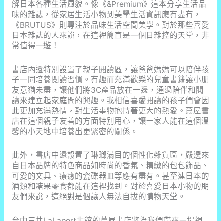
解日本各種生活風貌。像《&Premium》這本分享生活品
味的雜誌，從家居生活小物到美學生活資訊應有盡有，
《BRUTUS》則專注於品味生活空間美學。對於那些喜愛
日本雜誌的人來說，在這裡簡直是一個日雜控的天堂，非
常值得一遊！
書店內還特別設置了親子閱讀區，讓爸爸媽媽可以陪伴孩
子一同培養閱讀習慣。有趣而充滿歡樂的兒童書籍讓小朋
友意猶未盡，讓他們將3C產品放在一邊，通過陪伴和閱
讀來建立起家庭間的興趣。我相信喜愛閱讀的孩子們會因
此更加充滿熱情，對生活事物抱持著更大的熱愛。蔦屋書
店在這個親子友善的方面特別用心，讓一家人能在這個溫
馨的小天地中培養出更緊密的關係。
此外，書店中還設置了琳瑯滿目的個性化雜貨區，嚴選來
自日本品牌的特色商品如時尚的香氛、精緻的包包飾品、
可愛的文具、療癒的瓷碟器皿等應有盡有。甚至連日本的
酒類和糖果零食都能在這裡找到。對於喜愛日本小物的朋
友們來說，這絕對是個讓人無法自拔的購物天堂。
台中三井LaLaport北館的蔦屋書店將為我們帶來一場視