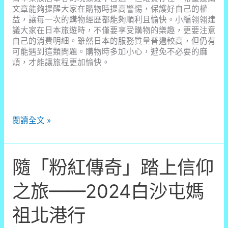
文章能夠提醒大家在購物時提高警惕，保護好自己的權
益，讓每一次的購物經歷都能夠順利且愉快。小編翎翎建
議大家在日本旅遊時，不僅要享受購物的樂趣，更要注意
自己的消費明細。雖然日本的服務質量普遍較高，但仍有
可能遇到這類問題。購物時多加小心，避免不必要的麻
煩，才能讓旅程更加愉快。
日
閱讀全文 »
本
藥
妝
隨「粉紅傳奇」踏上信仰
店
消
費
之旅——2024白沙屯媽
陷
阱？
祖北港行
親
身