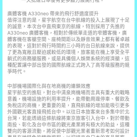
一天抵達日本後有更多體力展開行程。
廣體客機 A330neo 帶來的飛行舒適度提升
值得注意的是，星宇航空在台中航線的投入上展現了十足
的誠意，本次台中直飛東京的航線，特別採用了先進的
A330neo 廣體客機，相對於傳統單走道的窄體客機，廣
體客機在客艙空間、座椅間距以及靜音效果上都有著卓越
的表現，這對於飛行時間約三小時的台日航線來說，提供
了更為寬敞且壓迫感較低的環境，旅客能在機上享受全平
躺式的商務艙服務，或是具備個人娛樂系統的經濟艙，這
種配置讓中部出發的國際航線正式跨入了高等級服務的競
爭時代。
中部機場國際化與在地商機的連鎖效應
星宇航空的進駐，對台中清泉崗機場而言具有重大的戰略
意義，機場設施的利用率提升，能帶動周邊停車、餐飲及
免稅店的商機，更重要的是，直飛航線的增加能吸引更多
外國觀光客直接飛抵台中。以往日本旅客來台多集中於北
台灣，若能透過這條航線將東京旅客引入台中，對於帶動
南投、彰化及台中市區的觀光產業將有極大的助益，這種
雙向的客源流動，將促使中部觀光業者重新思考如何設計