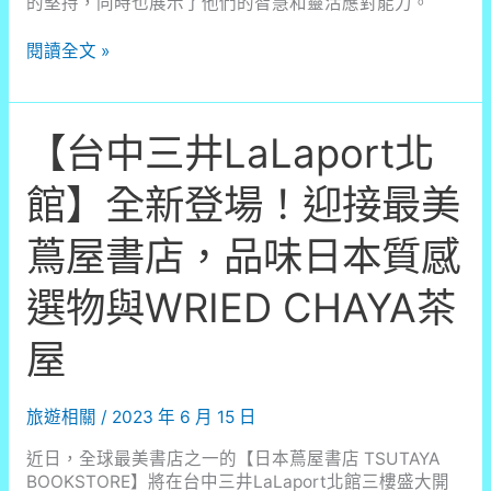
的堅持，同時也展示了他們的智慧和靈活應對能力。
台
閱讀全文 »
灣
民
眾
【台中三井LaLaport北
因
旅
費
館】全新登場！迎接最美
高
漲、
蔦屋書店，品味日本質感
機
票
選物與WRIED CHAYA茶
昂
貴
屋
出
現
三
旅遊相關
/
2023 年 6 月 15 日
大
旅
近日，全球最美書店之一的【日本蔦屋書店 TSUTAYA
遊
BOOKSTORE】將在台中三井LaLaport北館三樓盛大開
趨