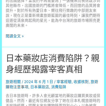
的出國選擇。當我們不再需要為了一張機票而長途跋涉到
其他縣市，出國旅遊的門檻將會降低，而回憶的品質將會
提升。對於所有熱愛日本、嚮往飛行樂趣的中部朋友來
說，現在正是重新規畫旅遊藍圖的最佳時刻，讓我們期待
這道從清泉崗起飛的星光，能為中台灣的旅遊市場照亮更
廣闊的未來。
台
閱讀全文 »
中
哈
日
日本藥妝店消費陷阱？親
族
有
福
身經歷揭露宰客真相
了！
星
宇
旅遊相關
/
2024 年 6 月 1 日
/
宰客經驗
,
收據核對
,
旅遊
航
購物注意事項
,
日本藥妝店
,
消費陷阱
空
直
去日本旅遊時，許多人會光顧當地的藥妝店購買美妝或保
飛
健品。然而，最近有位網友分享了她在日本札幌旅遊時的
東
不愉快經歷，提醒大家在購物時要特別小心，以免被宰