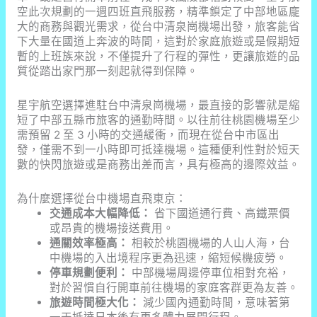
空此次規劃的一週四班直飛服務，精準鎖定了中部地區龐
大的商務與觀光需求，從台中清泉崗機場出發，旅客能省
下大量在國道上奔波的時間，這對於家庭旅遊或是假期短
暫的上班族來說，不僅提升了行程的彈性，更讓旅遊的品
質從踏出家門那一刻起就得到保障。
星宇航空選擇進駐台中清泉崗機場，最直接的影響就是縮
短了中部五縣市旅客的通勤時間。以往前往桃園機場至少
需預留 2 至 3 小時的交通緩衝，而現在從台中市區出
發，僅需不到一小時即可抵達機場。這種便利性對於短天
數的快閃旅遊或是商務出差而言，具有極高的邊際效益。
為什麼選擇從台中機場直飛東京：
交通成本大幅降低：
省下國道通行費、高鐵票價
或昂貴的機場接送費用。
通關效率極高：
相較於桃園機場的人山人海，台
中機場的入出境程序更為迅速，縮短候機疲勞。
停車規劃便利：
中部機場周邊停車位相對充裕，
對於習慣自行開車前往機場的家庭客群更為友善。
旅遊時間極大化：
減少國內通勤時間，意味著第