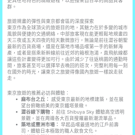
更具在地特色的精緻遊程，以迎接來自日本的高品質客
群。
旅遊規畫的彈性與東京都會區的深度探索
東京作為全球頂尖的旅遊目的地，其魅力在於多變的城市
風貌與便捷的交通網絡，中部旅客現在能更輕鬆地規畫四
天三夜或五天四夜的短天數微旅行，無論是前往澀谷朝聖
最新的百貨商場，還是在築地市場品嚐第一手的新鮮海
產，或者是搭乘新幹線前往近郊的箱根泡湯，直飛航線都
讓這些計畫變得更加可行。由於減少了往返桃園的通勤時
間，旅客甚至可以選擇早去晚回的班次，完整利用每一刻
在國外的時光，讓東京之旅變得像國內旅遊一樣說走就
走。
東京旅遊的推薦必訪與體驗：
麻布台之丘：
感受東京最新的地標建築，並在展
望台俯瞰絕美的東京鐵塔景緻。
澀谷線下購物：
前往 Shibuya Sky 體驗高空透明
景觀，並在周邊各大百貨搜羅最新潮流單品。
築地或豐洲市場：
早起品嚐最道地的江戶前壽
司，體驗日本極致的職人飲食文化。