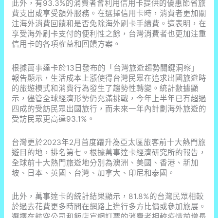
此外，有93.3%的消費者會利用信用卡提供的優惠節省旅
費支出或享受額外服務。在選擇信用卡時，消費者更加關
注海外消費回饋和是否免除海外刷卡手續費。這表明，在
享受海外刷卡支付的便利性之餘，台灣消費者也更加注重
信用卡的各項權益和回饋方案。
根據萬事達卡於13日發布的「台灣旅遊趨勢關鍵洞察」
報告顯示，生活成本上漲使得台灣民眾在追求出國旅遊時
的旅遊模式和消費行為發生了趨勢性轉變。統計數據顯
示，儘管全球經濟形勢仍充滿挑戰，今年上半年已有超過
四成的受訪民眾出國旅行，而未來一年內計劃海外旅遊的
受訪民眾更高達93.1%。
台灣更於2023年2月首度躍升為亞太區旅客前十大熱門旅
遊目的地，排名第七。根據萬事達卡經濟研究所的報告，
全球前十大熱門旅遊地分別為澳洲、美國、香港、新加
坡、日本、英國、台灣、加拿大、印尼和泰國。
此外，萬事達卡的統計結果顯示，81.8%的台灣民眾相較
於過去花費更多時間在網路上進行多方比價或參加旅展。
選擇在航空公司和飯店官網訂票的消費者相較疫情前增長