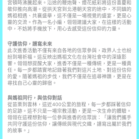
宮頓時沸騰起來。沿途的鞭炮聲、煙花紙彩將這份喜慶和
敬仰推向高潮。從拱天宮到北港朝天宮的途中，不同鎮的
媽祖相遇、共襄盛舉，這不僅是一場視覺的盛宴，更是心
靈的交流。作為一名小編，翎翎建議大家，在這樣的活動
中，不妨將手機放下，用心去感受這份信仰的力量。
守護信仰，譜寫未來
此次進香活動不僅有來自各地的信眾參與，政界人士也紛
紛到場祈福。這反映出媽祖文化在台灣社會中的深遠影
響。翎翎想提醒大家，進香不僅是一種傳統，更是一種責
任。每一步都踏實地記錄著我們對這片土地、對這份信仰
的愛。隨著媽祖的步伐，我們不僅是在追尋神蹟，更是在
尋找自己心靈的歸宿。
與媽祖同行，與信仰對話
從苗栗到雲林，這近400公里的旅程，每一步都踩著信仰
的足跡。這不只是一場宗教活動，更是一次生命的體驗。
翎翎在這裡想對每一位參與進香的信眾說：「讓我們攜手
共同守護這份信仰，讓傳統與現代交織，譜寫出屬於我們
的故事。」