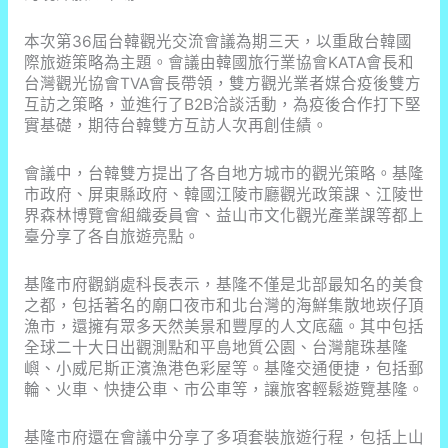
書
店，
本次第36屆台韓觀光交流會議為期三天，以重啟台韓國
品
際旅遊策略為主題。會議由韓國旅行業協會KATA會長和
味
台灣觀光協會TVA會長帶領，雙方觀光業者媒合疫後雙方
日
互訪之策略，並進行了B2B洽談活動，為疫後合作打下堅
本
實基礎，期待台韓雙方互訪人次再創佳績。
質
感
會議中，台韓雙方提出了各自地方城市的觀光策略。基隆
選
市政府、屏東縣政府、韓國江陵市廳觀光政策課、江陵世
物
界森林博覽會組織委員會、益山市文化觀光產業課等都上
與
臺分享了各自旅遊亮點。
WRIED
CHAYA
基隆市府觀銷處科長表示，基隆不僅是北部最知名的美食
茶
之都，包括著名的廟口夜市和北台灣的海鮮集散地崁仔頂
屋
漁市，還擁有眾多天然美景和豐厚的人文底蘊。其中包括
全球二十大日出觀測點和平島地質公園、台灣龍珠基隆
嶼、小威尼斯正濱漁港色彩屋等。基隆交通便捷，包括郵
輪、火車、快捷公車、市公車等，讓旅客輕鬆遊覽基隆。
基隆市府還在會議中分享了多項套裝旅遊行程，包括上山