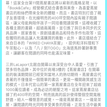
幕！這家全台第11間蔦屋書店將以嶄新的風格呈現，以
勢
「Book&Cafe」經營模式結合書香與美食，為喜愛蔦屋
轉
書店的粉絲們帶來全新的體驗。而且，書店特別打造了親
變
子友善環境，在光線明亮的400坪空間內設有親子閱讀
區，讓父母能夠陪伴孩子一同培養閱讀習慣。這裡收藏了
各種主題的書籍，超過兩萬冊，並引進了與日本同步的文
具品牌、居家香氛、原創插畫商品和特色手作包款等，這
些獨特的商品讓人充滿購買的衝動。此外，書店還結合了
來自日本的「WIRED CHAYA茶屋」，提供和洋料理和下
午茶點心，以及「八丿刻TOGO」北海道馬鈴薯餅專賣
店，讓顧客在閱讀的同時也能滿足味蕾。
三井LaLaport北館自開幕以來深受台中人喜愛，引進了
眾多特色品牌，其中位於商場3樓的【蔦屋書店】在開幕
前的裝潢期間就已經受到當地人的熱切期待。蔦屋書店代
表著的不僅僅是一個簡單的書店，更是一種開啟質感生活
的模式。日本代官山的第一家蔦屋書店在全年迎來了超過
1000萬位讀者，成為必訪的朝聖之地。這家蔦屋書店佔
據了約400坪的空間，明亮挑高的設計使得整個空間寬敞
舒適，給人一種愜意的感覺。一邊是蔦屋書店，一邊是茶
屋，讓閱讀的時光同時享受美食的慰藉，正是生活中最美