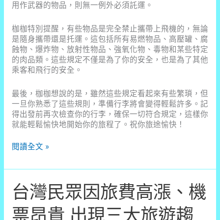
用作武器的物品，則無一例外必須託運。
枷枷特別提醒，有些物品是完全禁止攜帶上飛機的，無論
是隨身攜帶還是托運。這包括所有易燃物品、高壓罐、腐
蝕物、爆炸物、放射性物品、強氧化物、毒物和某些特定
的肉品類。這些規定不僅是為了你的安全，也是為了其他
乘客和飛行的安全。
最後，枷枷想說的是，雖然這些規定看起來有些繁瑣，但
一旦你熟悉了這些規則，準備行李將會變得輕鬆許多。記
得出發前再次檢查你的行李，確保一切符合規定，這樣你
就能輕鬆愉快地開始你的旅程了。祝你旅途愉快！
【行
閱讀全文 »
李
整
備
台灣民眾因旅費高漲、機
指
南】
出
票昂貴 出現三大旅遊趨
遊