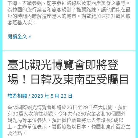
下海、古蹟參觀、廟宇參拜路線以及東西岸美食之旅等。
為韓國的旅行業者和旅客規劃了推薦路線，讓他們能在最
短的時間內瞭解這座迷人的城市。期望能加速提升韓國旅
客蒞基人次。
基
閱讀全文 »
隆
旅
遊
臺北觀光博覽會即將登
魅
力
吸
場！日韓及東南亞受矚目
引
韓
國
旅遊相關
/
2023 年 5 月 23 日
遊
客，
臺北國際觀光博覽會即將於26日至29日盛大展開，預計
抓
有30萬人次前往參觀。今年共有250家業者和10個國外
住
觀光局等單位參與，預計攤位數量將比去年增長5成以
疫
上。主辦單位表示，暑假旅遊以日本、韓國和東南亞為主
後
要熱點。