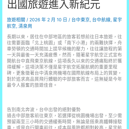
出國旅遊進入新紀元
旅遊相關
/
2026 年 2 月 10 日
/
台中東京
,
台中航線
,
星宇
航空
,
清泉崗
長期以來，居住在中部地區的旅客若想前往日本旅遊，往
往需要面臨「北上桃園」或「南下小港」的兩難抉擇，舟
車勞頓的交通時間加上提早候機的壓力，往往讓旅程的第
一天與最後一天充滿疲憊，然而，隨著星宇航空正式宣布
開航台中直飛東京航線，這項長久以來的交通痛點終於獲
得緩解，這項決策不僅是星宇航空拓展航網的重要里程
碑，更象徵著台中清泉崗機場在國際航線布局上的質變，
對於追求高品質飛行體驗的中部旅客而言，這無疑是今年
最令人振奮的旅遊佳音。
告別南北奔波，台中出發的絕對優勢
過去中部旅客前往東京，若選擇從桃園機場出發，至少需
預留兩至三小時的交通緩衝時間，無論是搭乘高鐵轉接駁
車，或是自行開車前往，成本與風險都相對較高，星宇航