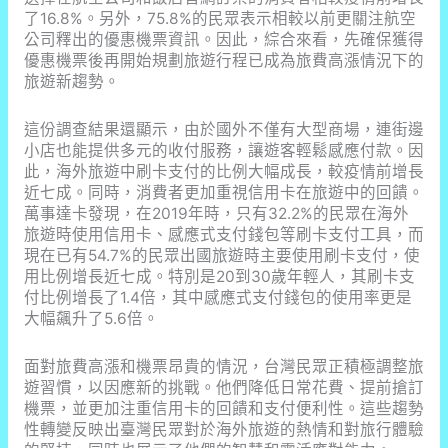
了16.8%。另外，75.8%的民眾表示相較以前更關注航空
公司釋出的優惠機票資訊。因此，綜合來看，先確保獲得
優惠機票後再開始規劃旅遊行程已成為旅費高漲情況下的
旅遊新趨勢。
這份調查結果還顯示，由於國外不僅有大型商場，連街邊
小店也能提供多元的收付服務，讓遊客輕鬆感應付款。因
此，海外旅遊中刷卡支付的比例大幅成長，較疫情前增長
近七成。同時，消費者更加重視信用卡在旅遊中的回饋。
萬事達卡發現，在2019年時，只有32.2%的民眾在海外
旅遊時使用信用卡、感應式支付錢包等刷卡支付工具，而
現在已有54.7%的民眾出國旅遊時主要使用刷卡支付，使
用比例增長近七成。特別是20到30歲年輕人，其刷卡支
付比例增長了1.4倍，其中感應式支付錢包的使用率更是
大幅飆升了5.6倍。
面對旅費高漲和機票昂貴的情況，台灣民眾正積極調整旅
遊習慣，以因應新的挑戰。他們降低日常花費、提前搶訂
機票，並更加注重信用卡的回饋和支付便利性。這些趨勢
性轉變反映出臺灣民眾對於海外旅遊的熱情和對旅行體驗