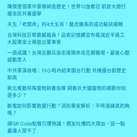
陳傑憲領軍中華隊締造歷史！世界12強奪冠 凱旋大遊行
邀全民共襄盛舉
天生「老闆命」的4大生肖！龍虎雞馬的成功秘訣揭曉
台灣科技巨擘震撼裁員！品安記憶體宣布裁減近半員工
大股東金士頓退出董事會
一語成讖！台灣志願兵吳忠達殞命烏克蘭戰場，最後心願
感動眾人
中共軍演收場｜13小時內結束圍台行動 共機擾台創歷史
新高
新北推動特殊寵物飼養指導 飼養非犬貓寵物的細節你知
道多少？
斷電如何影響救援行動？消防專家解析：平時演練真的夠
嗎？
掃QR Code點餐引爆熱議！網友吐槽四大理由，這一點
最讓人受不了