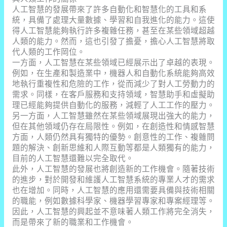
人工智慧的發展帶來了許多自動化和智慧化的工具和系
統，具備了處理大量數據、學習和自我進化的能力。這使
得人工智慧能夠執行許多複雜任務，甚至在某些領域超越
人類的能力。然而，這也引發了擔憂，擔心人工智慧將取
代人類的工作岡位。
一方面，人工智慧在某些領域已經展示出了卓越的表現。
例如，在生產和製造業中，機器人和自動化系統能夠高效
地執行重複性和危險的工作，從而減少了對人工勞動力的
需求。同樣，在客戶服務和支持領域，智慧助手和虛擬助
理已經能夠提供自動化的服務，減輕了人工工作的壓力。
另一方面，人工智慧雖然在某些領域展現出強大的能力，
但在其他領域仍存在局限性。例如，在創造性和情感智慧
方面，人類仍然具有獨特的優勢。創意性的工作、複雜問
題的解決、創新思維和人際互動等都是人類獨有的能力，
目前的人工智慧還難以完全取代。
此外，人工智慧的發展也將創造新的工作機會。隨著技術
的進步，對於開發和維護人工智慧系統的專業人才的需求
也在增加。同時，人工智慧的應用還需要具備與技術相關
的職能，例如數據科學家、機器學習專家和專案經理等。
因此，人工智慧的興起並不意味著人類工作將完全消失，
而是帶來了新的職業和工作機會。