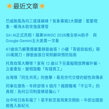
最近文章
巴威颱風為何三度達巔峰？氣象署揭2大關鍵：聖嬰現
象、暖海水助攻強度爆發
Siri AI正式亮相！蘋果WWDC 2026推全新AI助手 與
Google Gemini五大差異一次看
67歲徐乃麟驚爆嚴重靜脈曲張！小腿「青筋如蚯蚓」砸
20萬開刀，靜脈曲張日常照顧與預防指南
托育政策大轉彎？家有 12 歲以下兒童擬開放聘僱外僱，
立委重批，變相鼓勵「有錢買工」
台灣隊「同生共死」的進擊，看見世代交替的韌性與傳承
同事在摸魚，年終卻領 6 個月？揭開職場「不公平」的
真相：為何公司制度總是偏心？
台中哈日族有福了！星宇航空直飛東京開航，中部出國旅
遊進入新紀元