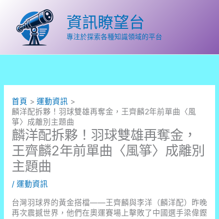
跳
至
資訊瞭望台
主
要
專注於探索各種知識領域的平台
內
容
首頁
運動資訊
麟洋配拆夥！羽球雙雄再奪金，王齊麟2年前單曲〈風
箏〉成離別主題曲
麟洋配拆夥！羽球雙雄再奪金，
王齊麟2年前單曲〈風箏〉成離別
主題曲
/
運動資訊
台灣羽球界的黃金搭檔——王齊麟與李洋（麟洋配）昨晚
再次震撼世界，他們在奧運賽場上擊敗了中國選手梁偉鏗