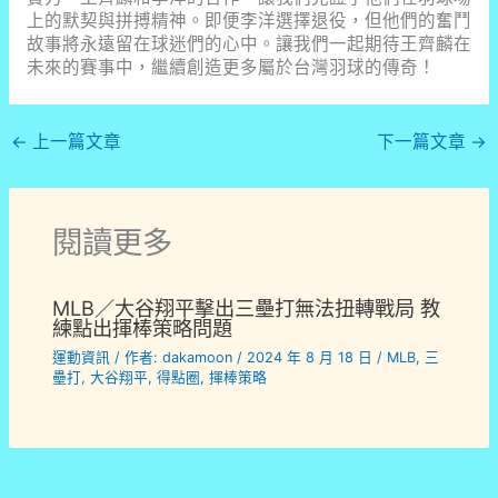
上的默契與拼搏精神。即便李洋選擇退役，但他們的奮鬥
故事將永遠留在球迷們的心中。讓我們一起期待王齊麟在
未來的賽事中，繼續創造更多屬於台灣羽球的傳奇！
←
上一篇文章
下一篇文章
→
閱讀更多
MLB／大谷翔平擊出三壘打無法扭轉戰局 教
練點出揮棒策略問題
運動資訊
/ 作者:
dakamoon
/
2024 年 8 月 18 日
/
MLB
,
三
壘打
,
大谷翔平
,
得點圈
,
揮棒策略