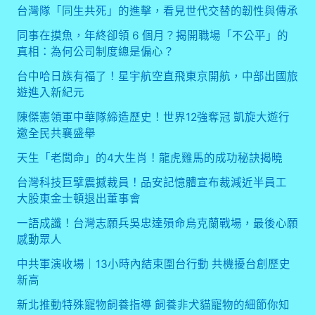
台灣隊「同生共死」的進擊，看見世代交替的韌性與傳承
同事在摸魚，年終卻領 6 個月？揭開職場「不公平」的
真相：為何公司制度總是偏心？
台中哈日族有福了！星宇航空直飛東京開航，中部出國旅
遊進入新紀元
陳傑憲領軍中華隊締造歷史！世界12強奪冠 凱旋大遊行
邀全民共襄盛舉
天生「老闆命」的4大生肖！龍虎雞馬的成功秘訣揭曉
台灣科技巨擘震撼裁員！品安記憶體宣布裁減近半員工
大股東金士頓退出董事會
一語成讖！台灣志願兵吳忠達殞命烏克蘭戰場，最後心願
感動眾人
中共軍演收場｜13小時內結束圍台行動 共機擾台創歷史
新高
新北推動特殊寵物飼養指導 飼養非犬貓寵物的細節你知