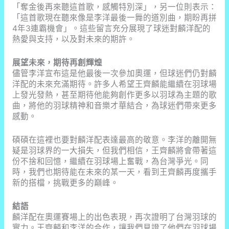
「奪金後再來聽這首歌，感觸特別深」，另一位則表示：
「這首歌現在聽來像是李洋最後一舞的道別曲，期盼再拼
4年3連霸機會」。這些留言充分展現了球迷對麟洋配的
熱愛與支持，以及對未來的期許。
展望未來，期待再創輝煌
儘管李洋宣布這是他最後一次參加奧運，但球迷們仍對麟
洋配的未來充滿期待。許多人希望王齊麟能繼續在羽球場
上發光發熱，甚至期待他能夠創作更多以羽球為主題的歌
曲，將他的羽球精神和音樂才華結合，為球迷們帶來更多
感動。
碩碩在這裡也要對麟洋配表達最高的敬意。李洋的離開無
疑是羽球界的一大損失，但我們相信，王齊麟將會帶著這
份不捨和回憶，繼續在羽球場上奮戰，為台灣爭光。同
時，我們也期待能在未來的某一天，看到王齊麟再度攜手
新的搭檔，挑戰更多的巔峰。
結語
麟洋配在奧運賽場上的出色表現，再次證明了台灣羽球的
實力。王齊麟和李洋的合作，讓我們見證了他們在羽球場