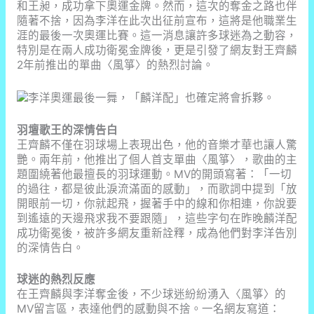
和王昶，成功拿下奧運金牌。然而，這次的奪金之路也伴
隨著不捨，因為李洋在此次出征前宣布，這將是他職業生
涯的最後一次奧運比賽。這一消息讓許多球迷為之動容，
特別是在兩人成功衛冕金牌後，更是引發了網友對王齊麟
2年前推出的單曲〈風箏〉的熱烈討論。
羽壇歌王的深情告白
王齊麟不僅在羽球場上表現出色，他的音樂才華也讓人驚
艷。兩年前，他推出了個人首支單曲〈風箏〉，歌曲的主
題圍繞著他最擅長的羽球運動。MV的開頭寫著：「一切
的過往，都是彼此淚流滿面的感動」，而歌詞中提到「放
開眼前一切，你就起飛，握著手中的線和你相連，你說要
到遙遠的天邊飛求我不要跟隨」，這些字句在昨晚麟洋配
成功衛冕後，被許多網友重新詮釋，成為他們對李洋告別
的深情告白。
球迷的熱烈反應
在王齊麟與李洋奪金後，不少球迷紛紛湧入〈風箏〉的
MV留言區，表達他們的感動與不捨。一名網友寫道：