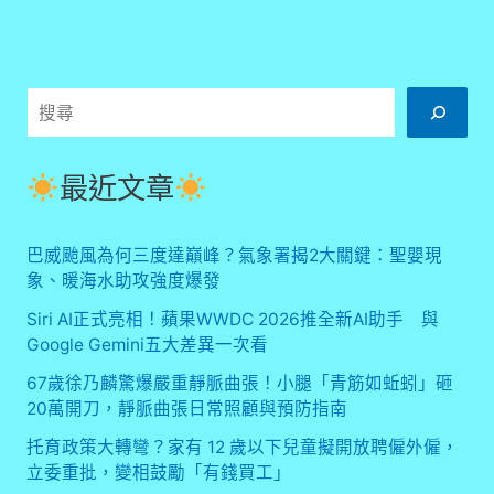
搜
尋
最近文章
巴威颱風為何三度達巔峰？氣象署揭2大關鍵：聖嬰現
象、暖海水助攻強度爆發
Siri AI正式亮相！蘋果WWDC 2026推全新AI助手 與
Google Gemini五大差異一次看
67歲徐乃麟驚爆嚴重靜脈曲張！小腿「青筋如蚯蚓」砸
20萬開刀，靜脈曲張日常照顧與預防指南
托育政策大轉彎？家有 12 歲以下兒童擬開放聘僱外僱，
立委重批，變相鼓勵「有錢買工」