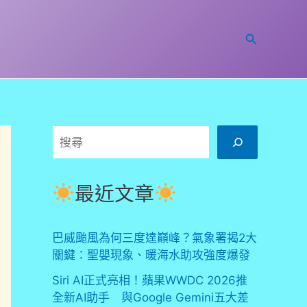
搜
尋
搜
尋
最近文章
巴威颱風為何三度達巔峰？氣象署揭2大
關鍵：聖嬰現象、暖海水助攻強度爆發
Siri AI正式亮相！蘋果WWDC 2026推
全新AI助手 與Google Gemini五大差