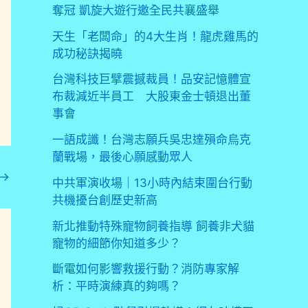
奪冠 凱旋大遊行邀全民共襄盛舉
天生「老闆命」的4大生肖！龍虎雞馬的
成功秘訣揭曉
台灣科技巨擘震撼裁員！品安記憶體宣
布裁減近半員工 大股東金士頓退出董
事會
一語成讖！台灣志願兵吳忠達殞命烏克
蘭戰場，最後心願感動眾人
→
中共軍演收場｜13小時內結束圍台行動
共機擾台創歷史新高
新北推動特殊寵物飼養指導 飼養非犬貓
寵物的細節你知道多少？
斷電如何影響救援行動？消防專家解
析：平時演練真的夠嗎？