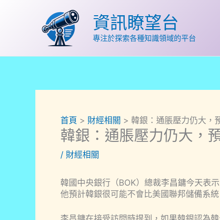
跳
至
資訊瞭望台
主
專注於探索各種知識領域的平台
要
內
容
首頁
財經相關
韓銀：通脹壓力仍大，
韓銀：通脹壓力仍大，
/
財經相關
韓國中央銀行（BOK）總裁李昌鏞今天表
他預計韓銀很可能不會比美國聯邦儲備系統
李昌鏞在接受訪問時提到，如果韓銀認為韓