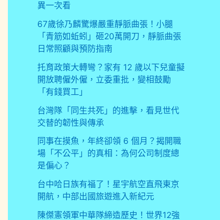
異一次看
67歲徐乃麟驚爆嚴重靜脈曲張！小腿
「青筋如蚯蚓」砸20萬開刀，靜脈曲張
日常照顧與預防指南
托育政策大轉彎？家有 12 歲以下兒童擬
開放聘僱外僱，立委重批，變相鼓勵
「有錢買工」
台灣隊「同生共死」的進擊，看見世代
交替的韌性與傳承
同事在摸魚，年終卻領 6 個月？揭開職
場「不公平」的真相：為何公司制度總
是偏心？
台中哈日族有福了！星宇航空直飛東京
開航，中部出國旅遊進入新紀元
陳傑憲領軍中華隊締造歷史！世界12強