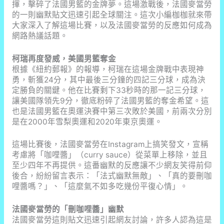
揮，擊碎了法國男籃的金牌夢。這場激戰後，法國麥當勞
的一則幽默貼文迅速引起全球關注。這次小編枷枷就來帶
大家深入了解這場比賽，以及法國麥當勞的反應如何成為
網路熱議話題。
柯瑞再度發威，美國男籃奪金
根據《紐約郵報》的報導，柯瑞在這場金牌戰中表現神
勇，斬獲24分，其中最後三分鐘的四記三分球，成為決
定勝負的關鍵。他在比賽剩下33秒時的那一記三分球，
讓美國隊領先9分，徹底粉碎了法國男籃的奪金希望。這
也是法國男籃在奧運決賽中第三次敗於美國，前兩次分別
是在2000年雪梨奧運和2020年東京奧運。
這場比賽後，法國麥當勞在Instagram上搞笑發文，宣稱
考慮將「咖哩醬」（curry sauce）從菜單上移除，並且
至少四年不再提供。這番幽默的反應讓不少網友笑得前仰
後合，紛紛留言表示：「法式幽默無敵」、「真的要刪咖
哩醬嗎？」、「這麼氣不如多吃幾份平復心情」。
法國麥當勞的「刪咖哩醬」幽默
法國麥當勞這則貼文迅速引起網友討論，許多人認為這是