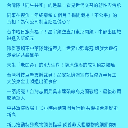
台灣隊「同生共死」的進擊，看見世代交替的韌性與傳承
同事在摸魚，年終卻領 6 個月？揭開職場「不公平」的
真相：為何公司制度總是偏心？
台中哈日族有福了！星宇航空直飛東京開航，中部出國旅
遊進入新紀元
陳傑憲領軍中華隊締造歷史！世界12強奪冠 凱旋大遊行
邀全民共襄盛舉
天生「老闆命」的4大生肖！龍虎雞馬的成功秘訣揭曉
台灣科技巨擘震撼裁員！品安記憶體宣布裁減近半員工
大股東金士頓退出董事會
一語成讖！台灣志願兵吳忠達殞命烏克蘭戰場，最後心願
感動眾人
中共軍演收場｜13小時內結束圍台行動 共機擾台創歷史
新高
新北推動特殊寵物飼養指導 飼養非犬貓寵物的細節你知