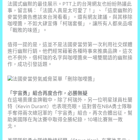
法國式幽默的最佳展示。PTT上的台灣網友也紛紛熱議此
事，留言稱：「法國人真是太可愛了！」、「這麼幽默的
麥當勞廣告應該來台灣看看」。還有網友建議，與其移除
咖哩醬，不如大肆宣傳「柯瑞套餐」，讓所有人都來品嚐
「戰敗的味道」。
值得一提的是，這並不是法國麥當勞第一次利用社交媒體
進行幽默行銷。他們經常藉著各種時事來推廣品牌，這次
也不例外，借柯瑞的名字與咖哩醬來一場雙關語的幽默操
作，成功引發話題。
「宇宙勇」組合再度合作，必勝無疑
在這場奧運金牌戰中，除了柯瑞外，另一位明星球員杜蘭
特（Kevin Durant）也表現亮眼。這對曾在NBA勇士隊聯
手奪得兩次總冠軍的「宇宙勇」組合，再次合體出征，幫
助美國隊在淘汰賽中取得全勝紀錄，10場比賽無一敗
北。