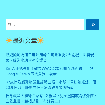
搜
尋
最近文章
巴威颱風為何三度達巔峰？氣象署揭2大關鍵：聖嬰現
象、暖海水助攻強度爆發
Siri AI正式亮相！蘋果WWDC 2026推全新AI助手 與
Google Gemini五大差異一次看
67歲徐乃麟驚爆嚴重靜脈曲張！小腿「青筋如蚯蚓」砸
20萬開刀，靜脈曲張日常照顧與預防指南
托育政策大轉彎？家有 12 歲以下兒童擬開放聘僱外僱，
立委重批，變相鼓勵「有錢買工」