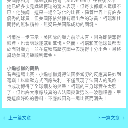
美國隊和勇士隊總教練柯爾（Steve Kerr）在賽後表示，
他已經多次見識過柯瑞的驚人表現，但每次都讓人驚嘆不
已。他強調，這是一場全球化的比賽，儘管世界上有許多
優秀的球員，但美國隊依然擁有最出色的球員。柯瑞和杜
蘭特的無私精神，無疑是美國隊成功的關鍵。
柯爾進一步表示，美國隊的壓力前所未有，因為即便奪得
銀牌，也會讓球迷感到羞愧。然而，柯瑞和其他球員都樂
於面對壓力，並在這種高壓氛圍中表現得十分出色，最終
幫助美國男籃順利奪金。
小編枷枷的觀點
看完這場比賽，小編枷枷覺得法國麥當勞的反應真是妙到
毫巔！以幽默方式回應失利，不僅展現了法國人的風趣，
也成功博得了全球網友的笑聲。柯瑞的三分球實在太強
了，但也許大家應該真的去法國麥當勞吃一波咖哩醬，畢
竟這麼好吃的醬料，不應該因為一場比賽而消失！
←
上一篇文章
下一篇文章
→