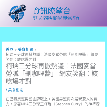
跳
至
資訊瞭望台
主
要
專注於探索各種知識領域的平台
內
容
首頁
美食相關
柯瑞三分球再掀熱議！法國麥當勞喊「刪咖哩醬」 網友
笑翻：該吃爆才對
柯瑞三分球再掀熱議！法國麥當
勞喊「刪咖哩醬」 網友笑翻：該
吃爆才對
/
美食相關
在巴黎奧運男籃金牌戰上，美國男籃再次展現驚人的實
力，靠著NBA三分球王柯瑞（Stephen Curry）的神準發