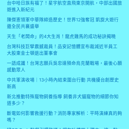
台中哈日族有福了！星宇航空直飛東京開航，中部出國旅
遊進入新紀元
陳傑憲領軍中華隊締造歷史！世界12強奪冠 凱旋大遊行
邀全民共襄盛舉
天生「老闆命」的4大生肖！龍虎雞馬的成功秘訣揭曉
台灣科技巨擘震撼裁員！品安記憶體宣布裁減近半員工
大股東金士頓退出董事會
一語成讖！台灣志願兵吳忠達殞命烏克蘭戰場，最後心願
感動眾人
中共軍演收場｜13小時內結束圍台行動 共機擾台創歷史
新高
新北推動特殊寵物飼養指導 飼養非犬貓寵物的細節你知
道多少？
斷電如何影響救援行動？消防專家解析：平時演練真的夠
嗎？