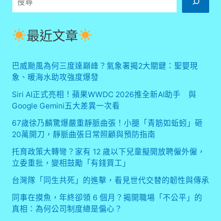
尋
最近文章
巴威颱風為何三度達巔峰？氣象署揭2大關鍵：聖嬰現
象、暖海水助攻強度爆發
Siri AI正式亮相！蘋果WWDC 2026推全新AI助手 與
Google Gemini五大差異一次看
67歲徐乃麟驚爆嚴重靜脈曲張！小腿「青筋如蚯蚓」砸
20萬開刀，靜脈曲張日常照顧與預防指南
托育政策大轉彎？家有 12 歲以下兒童擬開放聘僱外僱，
立委重批，變相鼓勵「有錢買工」
台灣隊「同生共死」的進擊，看見世代交替的韌性與傳承
同事在摸魚，年終卻領 6 個月？揭開職場「不公平」的
真相：為何公司制度總是偏心？