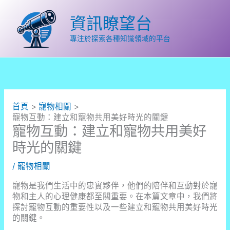
跳
至
資訊瞭望台
主
要
專注於探索各種知識領域的平台
內
容
首頁
寵物相關
寵物互動：建立和寵物共用美好時光的關鍵
寵物互動：建立和寵物共用美好
時光的關鍵
/
寵物相關
寵物是我們生活中的忠實夥伴，他們的陪伴和互動對於寵
物和主人的心理健康都至關重要。在本篇文章中，我們將
探討寵物互動的重要性以及一些建立和寵物共用美好時光
的關鍵。