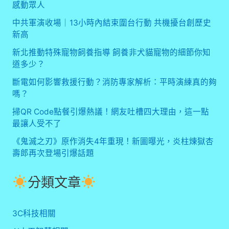
感動眾人
中共軍演收場｜13小時內結束圍台行動 共機擾台創歷史
新高
新北推動特殊寵物飼養指導 飼養非犬貓寵物的細節你知
道多少？
斷電如何影響救援行動？消防專家解析：平時演練真的夠
嗎？
掃QR Code點餐引爆熱議！網友吐槽四大理由，這一點
最讓人受不了
《鬼滅之刃》原作消失4年重現！新圖曝光，炎柱煉獄杏
壽郎再次登場引爆話題
分類文章
3C科技相關