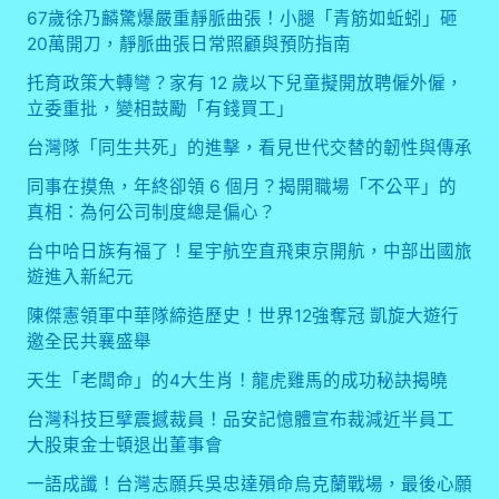
67歲徐乃麟驚爆嚴重靜脈曲張！小腿「青筋如蚯蚓」砸
20萬開刀，靜脈曲張日常照顧與預防指南
托育政策大轉彎？家有 12 歲以下兒童擬開放聘僱外僱，
立委重批，變相鼓勵「有錢買工」
台灣隊「同生共死」的進擊，看見世代交替的韌性與傳承
同事在摸魚，年終卻領 6 個月？揭開職場「不公平」的
真相：為何公司制度總是偏心？
台中哈日族有福了！星宇航空直飛東京開航，中部出國旅
遊進入新紀元
陳傑憲領軍中華隊締造歷史！世界12強奪冠 凱旋大遊行
邀全民共襄盛舉
天生「老闆命」的4大生肖！龍虎雞馬的成功秘訣揭曉
台灣科技巨擘震撼裁員！品安記憶體宣布裁減近半員工
大股東金士頓退出董事會
一語成讖！台灣志願兵吳忠達殞命烏克蘭戰場，最後心願