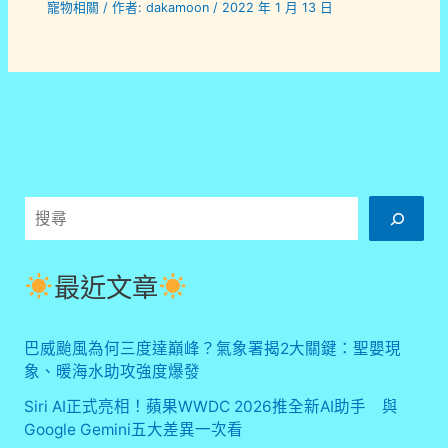
寵物相關
/ 作者:
dakamoon
/
2022 年 1 月 13 日
搜
尋
最近文章
巴威颱風為何三度達巔峰？氣象署揭2大關鍵：聖嬰現
象、暖海水助攻強度爆發
Siri AI正式亮相！蘋果WWDC 2026推全新AI助手 與
Google Gemini五大差異一次看