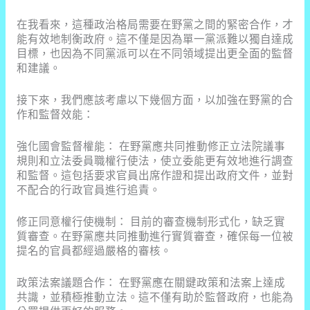
在我看來，這種政治格局需要在野黨之間的緊密合作，才
能有效地制衡政府。這不僅是因為單一黨派難以獨自達成
目標，也因為不同黨派可以在不同領域提出更全面的監督
和建議。
接下來，我們應該考慮以下幾個方面，以加強在野黨的合
作和監督效能：
強化國會監督權能： 在野黨應共同推動修正立法院議事
規則和立法委員職權行使法，使立委能更有效地進行調查
和監督。這包括要求官員出席作證和提出政府文件，並對
不配合的行政官員進行追責。
修正同意權行使機制： 目前的審查機制形式化，缺乏實
質審查。在野黨應共同推動進行實質審查，確保每一位被
提名的官員都經過嚴格的審核。
政策法案議題合作： 在野黨應在關鍵政策和法案上達成
共識，並積極推動立法。這不僅有助於監督政府，也能為