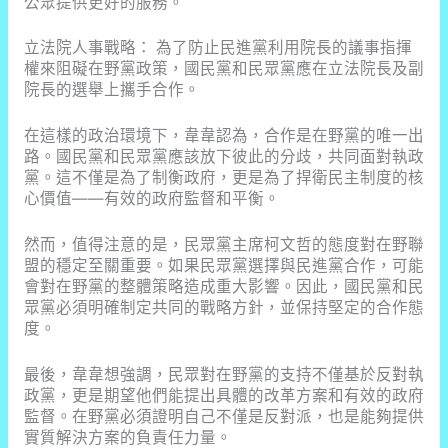
公眾提供更好的服務。
立法院人事戰略： 為了防止民進黨利用院長的議事指揮
權來阻礙在野黨政策，國民黨和民眾黨應在立法院長及副
院長的選舉上攜手合作。
在這樣的政治環境下，韋韋認為，合作是在野黨的唯一出
路。國民黨和民眾黨應該放下彼此的分歧，共同面對執政
黨。這不僅是為了制衡政府，更是為了捍衛民主制度的核
心價值——有效的政府監督和平衡。
然而，值得注意的是，民眾黨主席柯文哲的態度對在野聯
盟的穩定至關重要。如果民眾黨選擇與民進黨合作，可能
會對在野黨的整體策略造成重大影響。因此，國民黨和民
眾黨必須明確制定共同的戰略方針，並保持堅定的合作態
度。
最後，韋韋想強調，民眾對在野黨的支持不僅基於反對執
政黨，更是期望他們能提出具體的改革方案和有效的政府
監督。在野黨必須證明自己不僅是反對派，也是能夠提供
實質解決方案的負責任力量。