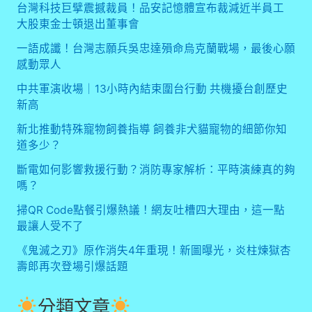
台灣科技巨擘震撼裁員！品安記憶體宣布裁減近半員工
大股東金士頓退出董事會
一語成讖！台灣志願兵吳忠達殞命烏克蘭戰場，最後心願
感動眾人
中共軍演收場｜13小時內結束圍台行動 共機擾台創歷史
新高
新北推動特殊寵物飼養指導 飼養非犬貓寵物的細節你知
道多少？
斷電如何影響救援行動？消防專家解析：平時演練真的夠
嗎？
掃QR Code點餐引爆熱議！網友吐槽四大理由，這一點
最讓人受不了
《鬼滅之刃》原作消失4年重現！新圖曝光，炎柱煉獄杏
壽郎再次登場引爆話題
分類文章