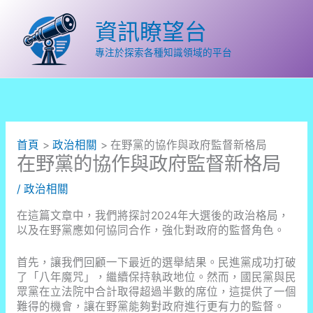
跳
至
資訊瞭望台
主
要
專注於探索各種知識領域的平台
內
容
首頁
政治相關
在野黨的協作與政府監督新格局
在野黨的協作與政府監督新格局
/
政治相關
在這篇文章中，我們將探討2024年大選後的政治格局，
以及在野黨應如何協同合作，強化對政府的監督角色。
首先，讓我們回顧一下最近的選舉結果。民進黨成功打破
了「八年魔咒」，繼續保持執政地位。然而，國民黨與民
眾黨在立法院中合計取得超過半數的席位，這提供了一個
難得的機會，讓在野黨能夠對政府進行更有力的監督。