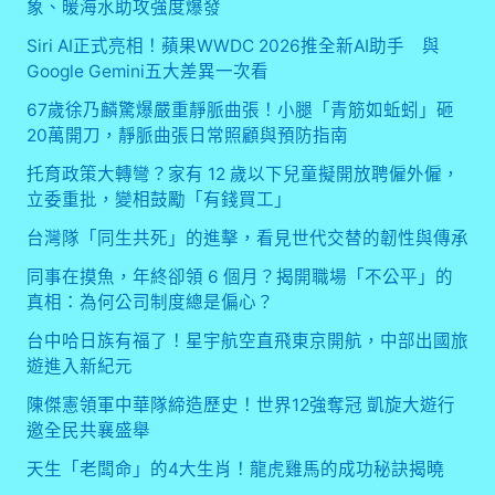
象、暖海水助攻強度爆發
Siri AI正式亮相！蘋果WWDC 2026推全新AI助手 與
Google Gemini五大差異一次看
67歲徐乃麟驚爆嚴重靜脈曲張！小腿「青筋如蚯蚓」砸
20萬開刀，靜脈曲張日常照顧與預防指南
托育政策大轉彎？家有 12 歲以下兒童擬開放聘僱外僱，
立委重批，變相鼓勵「有錢買工」
台灣隊「同生共死」的進擊，看見世代交替的韌性與傳承
同事在摸魚，年終卻領 6 個月？揭開職場「不公平」的
真相：為何公司制度總是偏心？
台中哈日族有福了！星宇航空直飛東京開航，中部出國旅
遊進入新紀元
陳傑憲領軍中華隊締造歷史！世界12強奪冠 凱旋大遊行
邀全民共襄盛舉
天生「老闆命」的4大生肖！龍虎雞馬的成功秘訣揭曉