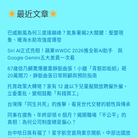
最近文章
巴威颱風為何三度達巔峰？氣象署揭2大關鍵：聖嬰現
象、暖海水助攻強度爆發
Siri AI正式亮相！蘋果WWDC 2026推全新AI助手 與
Google Gemini五大差異一次看
67歲徐乃麟驚爆嚴重靜脈曲張！小腿「青筋如蚯蚓」砸
20萬開刀，靜脈曲張日常照顧與預防指南
托育政策大轉彎？家有 12 歲以下兒童擬開放聘僱外僱，
立委重批，變相鼓勵「有錢買工」
台灣隊「同生共死」的進擊，看見世代交替的韌性與傳承
同事在摸魚，年終卻領 6 個月？揭開職場「不公平」的
真相：為何公司制度總是偏心？
台中哈日族有福了！星宇航空直飛東京開航，中部出國旅