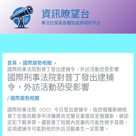
跳
至
資訊瞭望台
主
要
專注於探索各種知識領域的平台
內
容
首頁
國際趨勢相關
國際刑事法院對普丁發出逮捕令，外訪活動恐受影響
國際刑事法院對普丁發出逮捕
令，外訪活動恐受影響
/
國際趨勢相關
國際刑事法院（ICC）今日發出逮捕令，指控俄羅斯總統
普丁在俄烏戰爭中涉嫌將烏克蘭兒童遣送至俄羅斯，被認
定犯下戰爭罪。儘管普丁短期內受審的可能性微乎其微，
這項逮捕令可能對他的外訪活動產生一定影響。