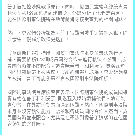
普丁被指控涉嫌戰爭罪行，同時，俄國兒童權利總統專員
利沃瓦-貝洛瓦也遭到逮捕令。外媒分析了他們是否有可
能在國際刑事法院所在地荷蘭海牙接受審判的相關問題。
然而，專家們分析認為，普丁很難因戰爭罪被判入獄，除
非發生「俄羅斯政權更迭」。
《華爾街日報》指出，國際刑事法院本身並無法執行逮
捕，需要依賴123個成員國的合作來進行執法。然而，成
員國有時並不願配合，這意味著普丁和利沃瓦-貝洛瓦短
期內很難被帶上被告席。《紐約時報》認為，只要能夠避
免被捕，普丁可能永遠不會被國際刑事法院起訴。
國際刑事法院首席檢察官表示，國際刑事法院的成員國確
實有權在普丁和利沃瓦-貝洛瓦入境時逮捕他們。這可能
會使普丁在外訪活動方面遇到困難。然而，國際刑事法院
本身並沒有執法能力，需依賴各成員國的合作。然而，成
員國有時並未配合，尤其是在牽涉到像普丁這樣的在任國
家領袖的案件時。