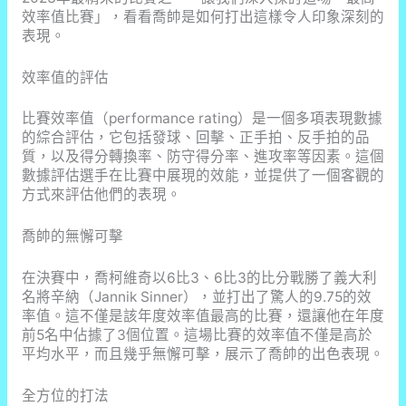
效率值比賽」，看看喬帥是如何打出這樣令人印象深刻的
表現。
效率值的評估
比賽效率值（performance rating）是一個多項表現數據
的綜合評估，它包括發球、回擊、正手拍、反手拍的品
質，以及得分轉換率、防守得分率、進攻率等因素。這個
數據評估選手在比賽中展現的效能，並提供了一個客觀的
方式來評估他們的表現。
喬帥的無懈可擊
在決賽中，喬柯維奇以6比3、6比3的比分戰勝了義大利
名將辛納（Jannik Sinner），並打出了驚人的9.75的效
率值。這不僅是該年度效率值最高的比賽，還讓他在年度
前5名中佔據了3個位置。這場比賽的效率值不僅是高於
平均水平，而且幾乎無懈可擊，展示了喬帥的出色表現。
全方位的打法