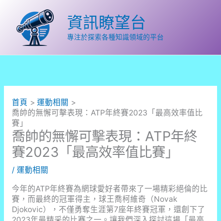
跳
至
資訊瞭望台
主
要
專注於探索各種知識領域的平台
內
容
首頁
運動相關
喬帥的無懈可擊表現：ATP年終賽2023「最高效率值比
賽」
喬帥的無懈可擊表現：ATP年終
賽2023「最高效率值比賽」
/
運動相關
今年的ATP年終賽為網球愛好者帶來了一場精彩絕倫的比
賽，而最終的冠軍得主，球王喬柯維奇（Novak
Djokovic），不僅勇奪生涯第7座年終賽冠軍，還創下了
2023年最精采的比賽之一。讓我們深入探討這場「最高