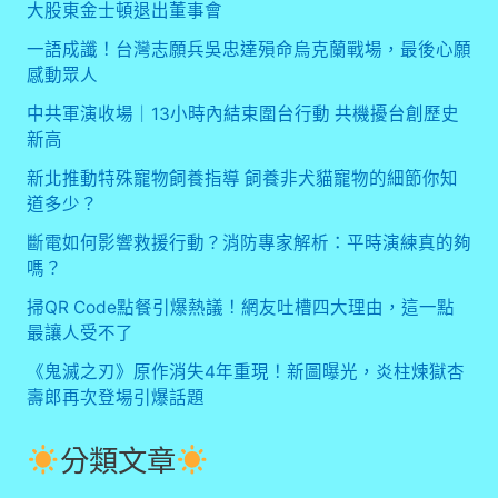
大股東金士頓退出董事會
一語成讖！台灣志願兵吳忠達殞命烏克蘭戰場，最後心願
感動眾人
中共軍演收場｜13小時內結束圍台行動 共機擾台創歷史
新高
新北推動特殊寵物飼養指導 飼養非犬貓寵物的細節你知
道多少？
斷電如何影響救援行動？消防專家解析：平時演練真的夠
嗎？
掃QR Code點餐引爆熱議！網友吐槽四大理由，這一點
最讓人受不了
《鬼滅之刃》原作消失4年重現！新圖曝光，炎柱煉獄杏
壽郎再次登場引爆話題
分類文章