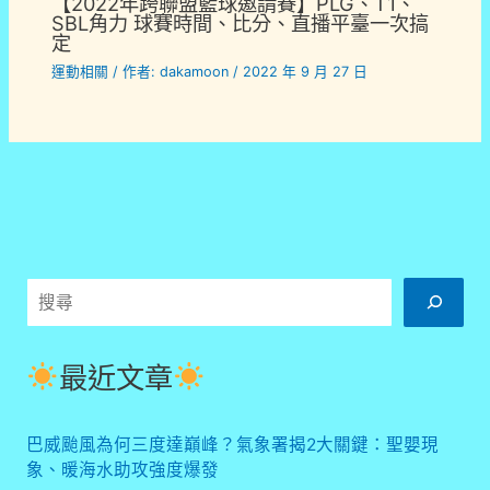
【2022年跨聯盟籃球邀請賽】PLG、T1、
SBL角力 球賽時間、比分、直播平臺一次搞
定
運動相關
/ 作者:
dakamoon
/
2022 年 9 月 27 日
搜
尋
最近文章
巴威颱風為何三度達巔峰？氣象署揭2大關鍵：聖嬰現
象、暖海水助攻強度爆發