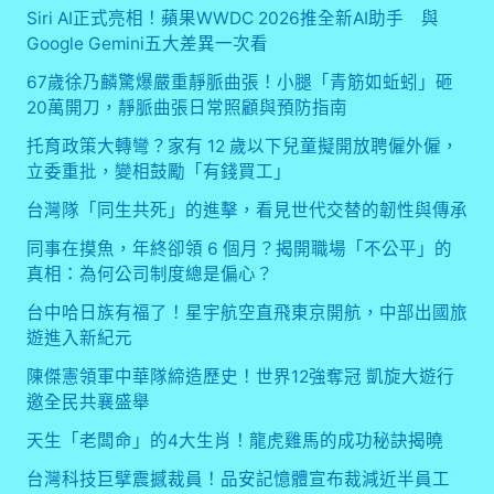
Siri AI正式亮相！蘋果WWDC 2026推全新AI助手 與
Google Gemini五大差異一次看
67歲徐乃麟驚爆嚴重靜脈曲張！小腿「青筋如蚯蚓」砸
20萬開刀，靜脈曲張日常照顧與預防指南
托育政策大轉彎？家有 12 歲以下兒童擬開放聘僱外僱，
立委重批，變相鼓勵「有錢買工」
台灣隊「同生共死」的進擊，看見世代交替的韌性與傳承
同事在摸魚，年終卻領 6 個月？揭開職場「不公平」的
真相：為何公司制度總是偏心？
台中哈日族有福了！星宇航空直飛東京開航，中部出國旅
遊進入新紀元
陳傑憲領軍中華隊締造歷史！世界12強奪冠 凱旋大遊行
邀全民共襄盛舉
天生「老闆命」的4大生肖！龍虎雞馬的成功秘訣揭曉
台灣科技巨擘震撼裁員！品安記憶體宣布裁減近半員工