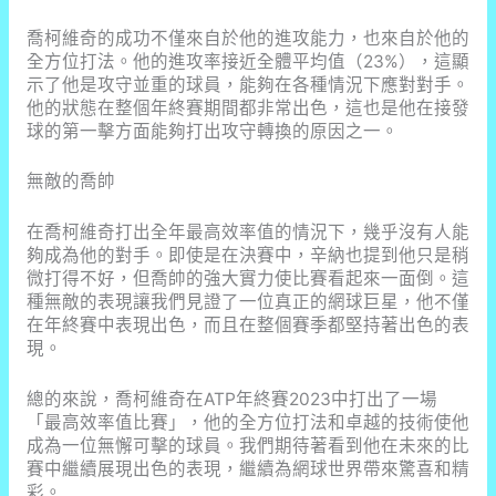
喬柯維奇的成功不僅來自於他的進攻能力，也來自於他的
全方位打法。他的進攻率接近全體平均值（23%），這顯
示了他是攻守並重的球員，能夠在各種情況下應對對手。
他的狀態在整個年終賽期間都非常出色，這也是他在接發
球的第一擊方面能夠打出攻守轉換的原因之一。
無敵的喬帥
在喬柯維奇打出全年最高效率值的情況下，幾乎沒有人能
夠成為他的對手。即使是在決賽中，辛納也提到他只是稍
微打得不好，但喬帥的強大實力使比賽看起來一面倒。這
種無敵的表現讓我們見證了一位真正的網球巨星，他不僅
在年終賽中表現出色，而且在整個賽季都堅持著出色的表
現。
總的來說，喬柯維奇在ATP年終賽2023中打出了一場
「最高效率值比賽」，他的全方位打法和卓越的技術使他
成為一位無懈可擊的球員。我們期待著看到他在未來的比
賽中繼續展現出色的表現，繼續為網球世界帶來驚喜和精
彩。