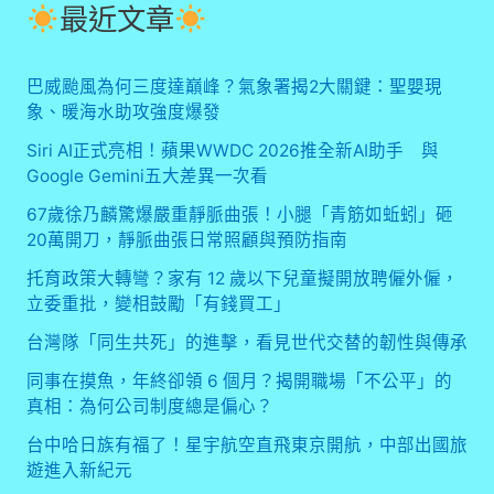
最近文章
巴威颱風為何三度達巔峰？氣象署揭2大關鍵：聖嬰現
象、暖海水助攻強度爆發
Siri AI正式亮相！蘋果WWDC 2026推全新AI助手 與
Google Gemini五大差異一次看
67歲徐乃麟驚爆嚴重靜脈曲張！小腿「青筋如蚯蚓」砸
20萬開刀，靜脈曲張日常照顧與預防指南
托育政策大轉彎？家有 12 歲以下兒童擬開放聘僱外僱，
立委重批，變相鼓勵「有錢買工」
台灣隊「同生共死」的進擊，看見世代交替的韌性與傳承
同事在摸魚，年終卻領 6 個月？揭開職場「不公平」的
真相：為何公司制度總是偏心？
台中哈日族有福了！星宇航空直飛東京開航，中部出國旅
遊進入新紀元