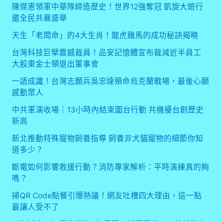
陳傑憲領軍中華隊締造歷史！世界12強奪冠 凱旋大遊行
邀全民共襄盛舉
天生「老闆命」的4大生肖！龍虎雞馬的成功秘訣揭曉
台灣科技巨擘震撼裁員！品安記憶體宣布裁減近半員工
大股東金士頓退出董事會
一語成讖！台灣志願兵吳忠達殞命烏克蘭戰場，最後心願
感動眾人
中共軍演收場｜13小時內結束圍台行動 共機擾台創歷史
新高
新北推動特殊寵物飼養指導 飼養非犬貓寵物的細節你知
道多少？
斷電如何影響救援行動？消防專家解析：平時演練真的夠
嗎？
掃QR Code點餐引爆熱議！網友吐槽四大理由，這一點
最讓人受不了