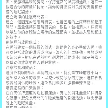
爽、安靜和黑暗的房間，保持適當的溫度和通風。選擇一
個適合你的床墊和枕頭，讓你的身體得到良好的支撐和舒
適的睡眠姿勢。
建立規律的睡眠時間表：
建立一個固定的睡眠時間表，包括固定的上床時間和起床
時間。盡量保持這個時間表的一致性，包括週末。這樣可
以幫助你的身體建立規律的生理節奏，並提高入睡和起床
的效率。
創建睡前放鬆儀式：
在睡前建立一個放鬆的儀式，幫助你的身心準備入睡。這
可以包括放鬆的淋浴或泡澡、溫和的伸展運動、冥想或呼
吸練習等。避免在睡前進行刺激性活動或使用電子設備，
以幫助你放鬆並進入睡眠狀態。
注意飲食和飲品：
適度控制咖啡因和酒精的攝入量，特別是在睡前幾小時。
避免攝入過多的液體，以減少夜間尿意的打擾。選擇輕食
或容易消化的晚餐，避免食用過多油脂和辛辣食物。
培養適當的白天習慣：
在白天保持適度的活動和運動，有助於消耗能量和保持身
心健康。避免長時間的午睡或過度的身體活動，以免影響
晚上的睡眠質量。