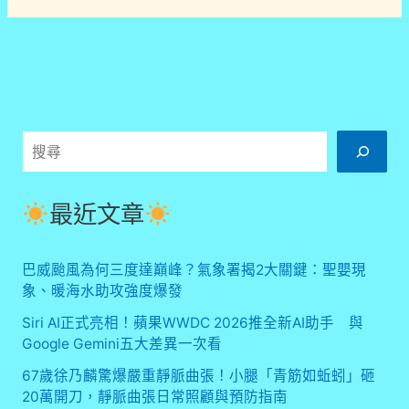
搜
尋
最近文章
巴威颱風為何三度達巔峰？氣象署揭2大關鍵：聖嬰現
象、暖海水助攻強度爆發
Siri AI正式亮相！蘋果WWDC 2026推全新AI助手 與
Google Gemini五大差異一次看
67歲徐乃麟驚爆嚴重靜脈曲張！小腿「青筋如蚯蚓」砸
20萬開刀，靜脈曲張日常照顧與預防指南