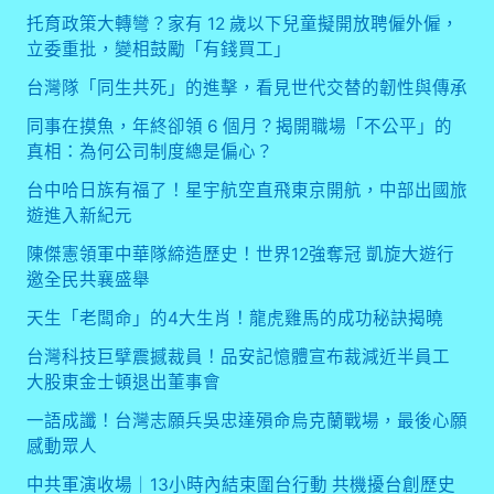
托育政策大轉彎？家有 12 歲以下兒童擬開放聘僱外僱，
立委重批，變相鼓勵「有錢買工」
台灣隊「同生共死」的進擊，看見世代交替的韌性與傳承
同事在摸魚，年終卻領 6 個月？揭開職場「不公平」的
真相：為何公司制度總是偏心？
台中哈日族有福了！星宇航空直飛東京開航，中部出國旅
遊進入新紀元
陳傑憲領軍中華隊締造歷史！世界12強奪冠 凱旋大遊行
邀全民共襄盛舉
天生「老闆命」的4大生肖！龍虎雞馬的成功秘訣揭曉
台灣科技巨擘震撼裁員！品安記憶體宣布裁減近半員工
大股東金士頓退出董事會
一語成讖！台灣志願兵吳忠達殞命烏克蘭戰場，最後心願
感動眾人
中共軍演收場｜13小時內結束圍台行動 共機擾台創歷史