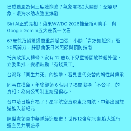
巴威颱風為何三度達巔峰？氣象署揭2大關鍵：聖嬰現
象、暖海水助攻強度爆發
Siri AI正式亮相！蘋果WWDC 2026推全新AI助手 與
Google Gemini五大差異一次看
67歲徐乃麟驚爆嚴重靜脈曲張！小腿「青筋如蚯蚓」砸
20萬開刀，靜脈曲張日常照顧與預防指南
托育政策大轉彎？家有 12 歲以下兒童擬開放聘僱外僱，
立委重批，變相鼓勵「有錢買工」
台灣隊「同生共死」的進擊，看見世代交替的韌性與傳承
同事在摸魚，年終卻領 6 個月？揭開職場「不公平」的
真相：為何公司制度總是偏心？
台中哈日族有福了！星宇航空直飛東京開航，中部出國旅
遊進入新紀元
陳傑憲領軍中華隊締造歷史！世界12強奪冠 凱旋大遊行
邀全民共襄盛舉