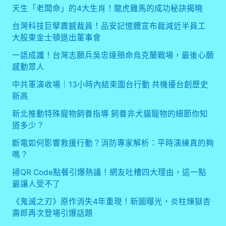
天生「老闆命」的4大生肖！龍虎雞馬的成功秘訣揭曉
台灣科技巨擘震撼裁員！品安記憶體宣布裁減近半員工
大股東金士頓退出董事會
一語成讖！台灣志願兵吳忠達殞命烏克蘭戰場，最後心願
感動眾人
中共軍演收場｜13小時內結束圍台行動 共機擾台創歷史
新高
新北推動特殊寵物飼養指導 飼養非犬貓寵物的細節你知
道多少？
斷電如何影響救援行動？消防專家解析：平時演練真的夠
嗎？
掃QR Code點餐引爆熱議！網友吐槽四大理由，這一點
最讓人受不了
《鬼滅之刃》原作消失4年重現！新圖曝光，炎柱煉獄杏
壽郎再次登場引爆話題