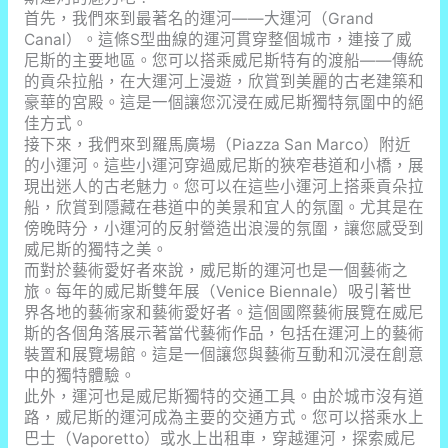
首先，我們來到最著名的運河——大運河（Grand
Canal）。這條S型曲線的運河貫穿整個城市，連接了威
尼斯的主要地區。您可以搭乘威尼斯特有的渡船——傳統
的貢朵拉船，在大運河上漫遊，欣賞到美麗的古老建築和
豪華的宮殿。這是一個讓您沉浸在威尼斯獨特氛圍中的絕
佳方式。
接下來，我們來到羅馬廣場（Piazza San Marco）附近
的小運河。這些小運河穿過威尼斯的狹窄巷道和小橋，展
現出迷人的古老魅力。您可以在這些小運河上搭乘貢朵拉
船，欣賞到隱藏在巷道中的美景和宜人的氛圍。尤其是在
傍晚時分，小運河的反射營造出浪漫的氛圍，讓您感受到
威尼斯的獨特之美。
而對於藝術愛好者來說，威尼斯的運河也是一個藝術之
旅。每年的威尼斯雙年展（Venice Biennale）吸引著世
界各地的藝術家和藝術愛好者。這個國際藝術展覽在威尼
斯的各個角落展示著當代藝術作品，包括在運河上的藝術
裝置和展覽場館。這是一個讓您與藝術互動和沉浸在創意
中的獨特體驗。
此外，運河也是威尼斯獨特的交通工具。由於城市沒有道
路，威尼斯的運河成為主要的交通方式。您可以搭乘水上
巴士（Vaporetto）或水上出租車，穿越運河，探索威尼